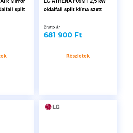
AIR Mirror
LG ATHENA F09MT 2,5 kW
lfali split
oldalfali split klíma szett
Bruttó ár
681 900 Ft
tek
Részletek