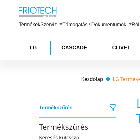
Termékek
Szerviz
Támogatás / Dokumentumok
Ró
LG
CASCADE
CLIVET
Kezdőlap
LG Termék
Termékszűrés
Termékszűrés
Keresés kulcsszó: