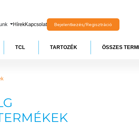
lunk
Hírek
Kapcsolat
Bejelentkezés/Regisztráció
TCL
TARTOZÉK
ÖSSZES TERM
ek
LG
TERMÉKEK