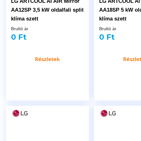
LG ARTCOOL AI AIR Mirror
LG ARTCOOL AI 
AA12SP 3,5 kW oldalfali split
AA18SP 5 kW olda
klíma szett
klíma szett
Bruttó ár
Bruttó ár
0 Ft
0 Ft
Részletek
Részle