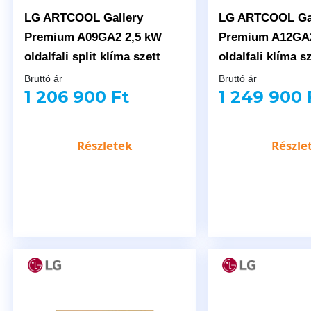
LG ARTCOOL Gallery
LG ARTCOOL Gal
Premium A09GA2 2,5 kW
Premium A12GA2
oldalfali split klíma szett
oldalfali klíma s
Bruttó ár
Bruttó ár
1 206 900 Ft
1 249 900 
Részletek
Részle