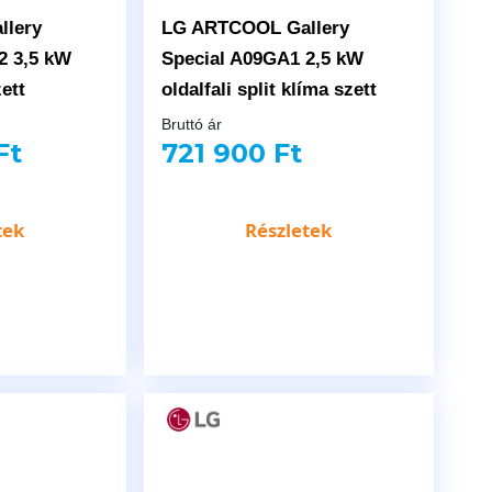
lery
LG ARTCOOL Gallery
 3,5 kW
Special A09GA1 2,5 kW
zett
oldalfali split klíma szett
Bruttó ár
Ft
721 900 Ft
tek
Részletek