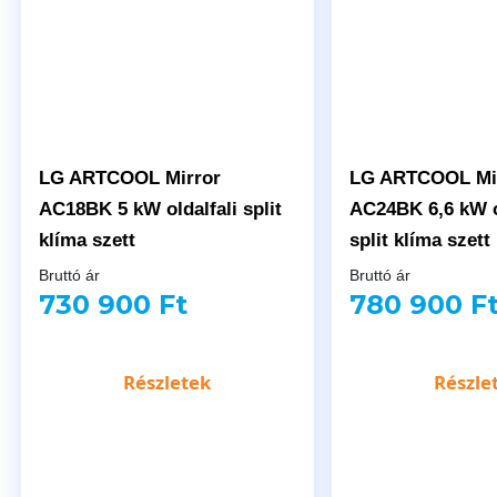
LG ARTCOOL Mirror
LG ARTCOOL Mi
AC18BK 5 kW oldalfali split
AC24BK 6,6 kW o
klíma szett
split klíma szett
Bruttó ár
Bruttó ár
730 900 Ft
780 900 F
Részletek
Részle