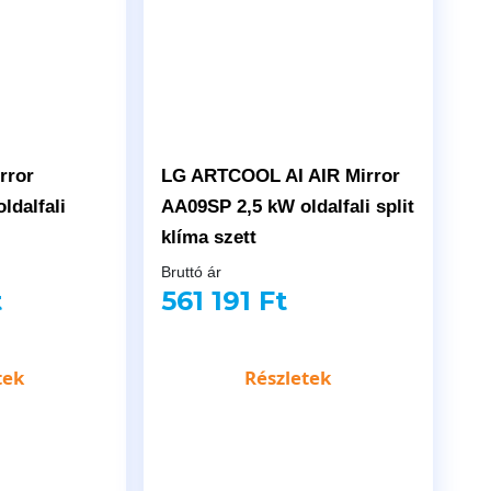
rror
LG ARTCOOL AI AIR Mirror
ldalfali
AA09SP 2,5 kW oldalfali split
klíma szett
Bruttó ár
t
561 191 Ft
tek
Részletek