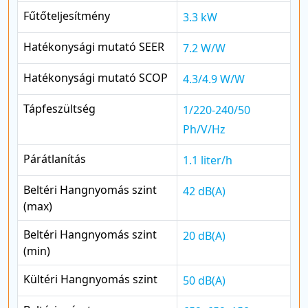
Fűtőteljesítmény
3.3 kW
Hatékonysági mutató SEER
7.2 W/W
Hatékonysági mutató SCOP
4.3/4.9 W/W
Tápfeszültség
1/220-240/50
Ph/V/Hz
Párátlanítás
1.1 liter/h
Beltéri Hangnyomás szint
42 dB(A)
(max)
Beltéri Hangnyomás szint
20 dB(A)
(min)
Kültéri Hangnyomás szint
50 dB(A)