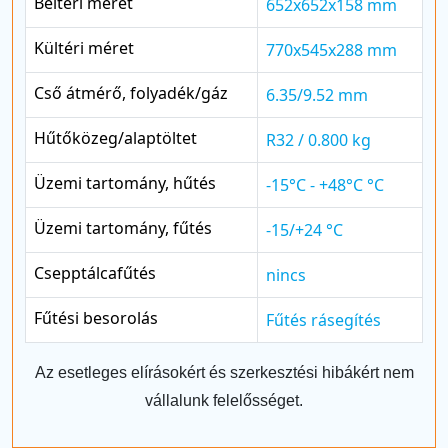
Beltéri méret
652x652x158 mm
Kültéri méret
770x545x288 mm
Cső átmérő, folyadék/gáz
6.35/9.52 mm
Hűtőközeg/alaptöltet
R32 / 0.800 kg
Üzemi tartomány, hűtés
-15°C - +48°C °C
Üzemi tartomány, fűtés
-15/+24 °C
Csepptálcafűtés
nincs
Fűtési besorolás
Fűtés rásegítés
Az esetleges elírásokért és szerkesztési hibákért nem
vállalunk felelősséget.