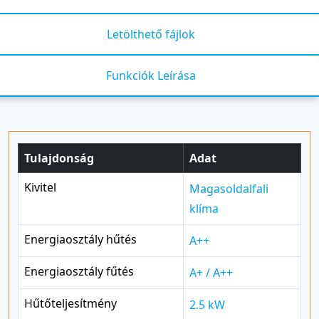
Letölthető fájlok
Funkciók Leírása
Tulajdonság
Adat
Kivitel
Magasoldalfali
klíma
Energiaosztály hűtés
A++
Energiaosztály fűtés
A+ / A++
Hűtőteljesítmény
2.5 kW