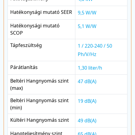
Hatékonysági mutató SEER
9,5 W/W
Hatékonysági mutató
5,1 W/W
SCOP
Tápfeszültség
1 / 220-240 / 50
Ph/V/Hz
Párátlanítás
1,30 liter/h
Beltéri Hangnyomás szint
47 dB(A)
(max)
Beltéri Hangnyomás szint
19 dB(A)
(min)
Kültéri Hangnyomás szint
49 dB(A)
Hangteljesítmény szint
65 dB(A)