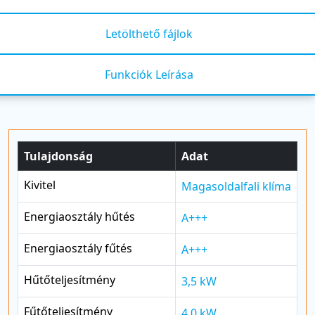
Letölthető fájlok
Funkciók Leírása
Tulajdonság
Adat
Kivitel
Magasoldalfali klíma
Energiaosztály hűtés
A+++
Energiaosztály fűtés
A+++
Hűtőteljesítmény
3,5 kW
Fűtőteljesítmény
4,0 kW