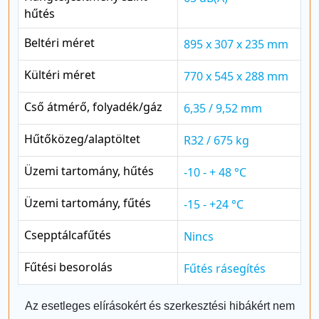
hűtés
Beltéri méret
895 x 307 x 235 mm
Kültéri méret
770 x 545 x 288 mm
Cső átmérő, folyadék/gáz
6,35 / 9,52 mm
Hűtőközeg/alaptöltet
R32 / 675 kg
Üzemi tartomány, hűtés
-10 - + 48 °C
Üzemi tartomány, fűtés
-15 - +24 °C
Csepptálcafűtés
Nincs
Fűtési besorolás
Fűtés rásegítés
Az esetleges elírásokért és szerkesztési hibákért nem