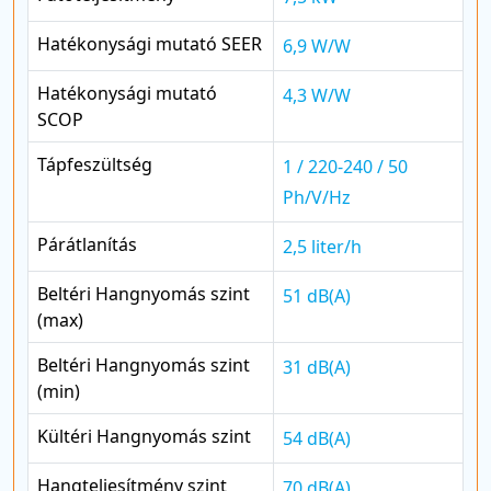
Hatékonysági mutató SEER
6,9 W/W
Hatékonysági mutató
4,3 W/W
SCOP
Tápfeszültség
1 / 220-240 / 50
Ph/V/Hz
Párátlanítás
2,5 liter/h
Beltéri Hangnyomás szint
51 dB(A)
(max)
Beltéri Hangnyomás szint
31 dB(A)
(min)
Kültéri Hangnyomás szint
54 dB(A)
Hangteljesítmény szint
70 dB(A)