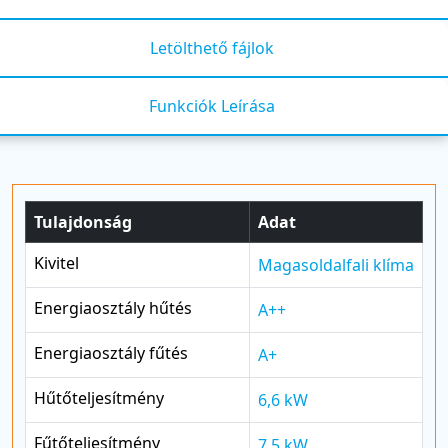
Letölthető fájlok
Funkciók Leírása
Tulajdonság
Adat
Kivitel
Magasoldalfali klíma
Energiaosztály hűtés
A++
Energiaosztály fűtés
A+
Hűtőteljesítmény
6,6 kW
Fűtőteljesítmény
7,5 kW