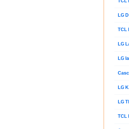
TCL 
LG D
TCL 
LG L
LG la
Casc
LG K
LG T
TCL 