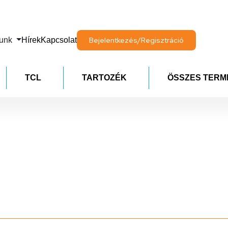
lunk
Hírek
Kapcsolat
Bejelentkezés/Regisztráció
TCL
TARTOZÉK
ÖSSZES TERM