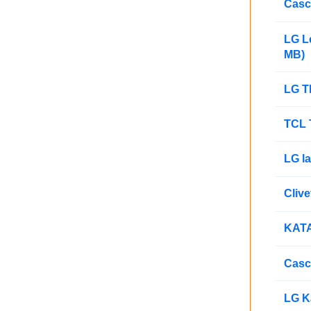
Casc
LG L
MB)
LG T
TCL 
LG l
Cliv
KATA
Casc
LG K