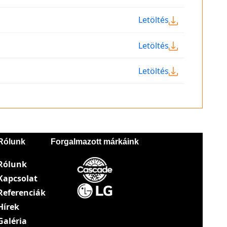
Letöltés
Letöltés
Letöltés
Rólunk
Forgalmazott márkáink
Rólunk
Kapcsolat
Referenciák
Hírek
Galéria