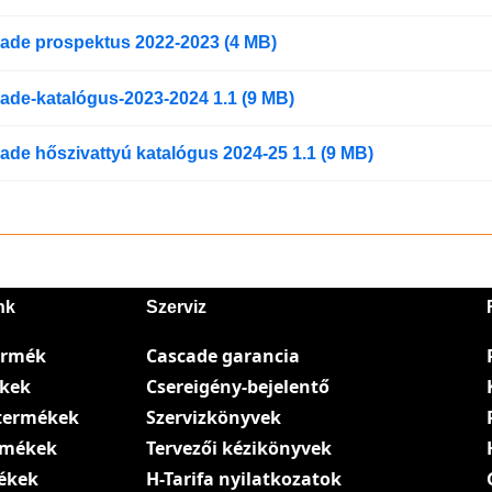
ade prospektus 2022-2023 (4 MB)
ade-katalógus-2023-2024 1.1 (9 MB)
ade hőszivattyú katalógus 2024-25 1.1 (9 MB)
nk
Szerviz
ermék
Cascade garancia
ékek
Csereigény-bejelentő
termékek
Szervizkönyvek
ermékek
Tervezői kézikönyvek
ékek
H-Tarifa nyilatkozatok