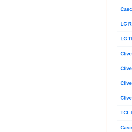
Casc
LG R
LG T
Cliv
Clive
Clive
Clive
TCL 
Casc