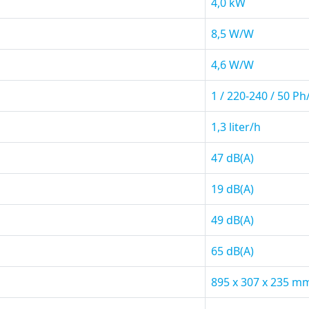
4,0 kW
8,5 W/W
4,6 W/W
1 / 220-240 / 50 P
1,3 liter/h
47 dB(A)
19 dB(A)
49 dB(A)
65 dB(A)
895 x 307 x 235 m