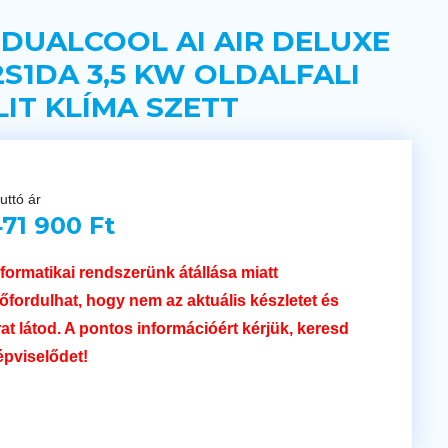
 DUALCOOL AI AIR DELUXE
2S1DA 3,5 KW OLDALFALI
LIT KLÍMA SZETT
uttó ár
71 900 Ft
nformatikai rendszerünk átállása miatt
lőfordulhat, hogy nem az aktuális készletet és
rat látod. A pontos információért kérjük, keresd
épviselődet!