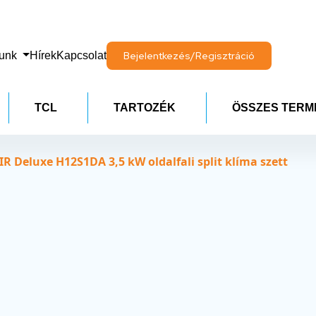
lunk
Hírek
Kapcsolat
Bejelentkezés/Regisztráció
TCL
TARTOZÉK
ÖSSZES TERM
 Deluxe H12S1DA 3,5 kW oldalfali split klíma szett