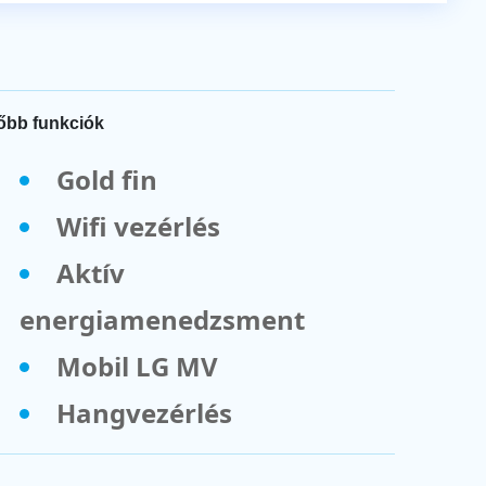
őbb funkciók
Gold fin
Wifi vezérlés
Aktív
energiamenedzsment
Mobil LG MV
Hangvezérlés