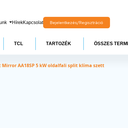
lunk
Hírek
Kapcsolat
Bejelentkezés/Regisztráció
TCL
TARTOZÉK
ÖSSZES TERM
Mirror AA18SP 5 kW oldalfali split klíma szett