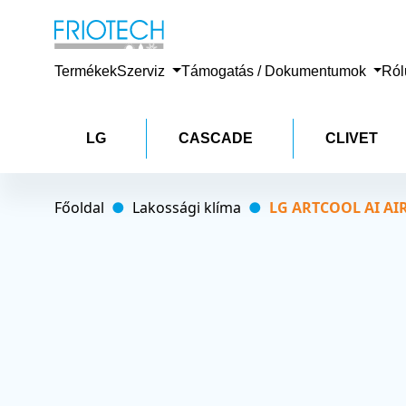
Termékek
Szerviz
Támogatás / Dokumentumok
Ró
LG
CASCADE
CLIVET
Főoldal
Lakossági klíma
LG ARTCOOL AI AIR 