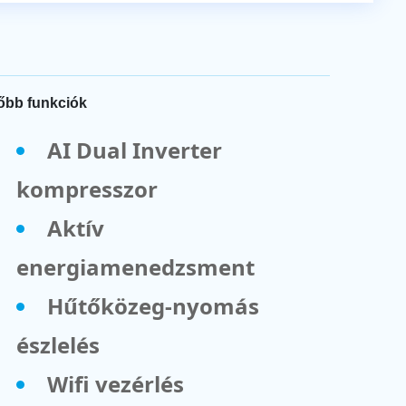
őbb funkciók
AI Dual Inverter
kompresszor
Aktív
energiamenedzsment
Hűtőközeg-nyomás
észlelés
Wifi vezérlés