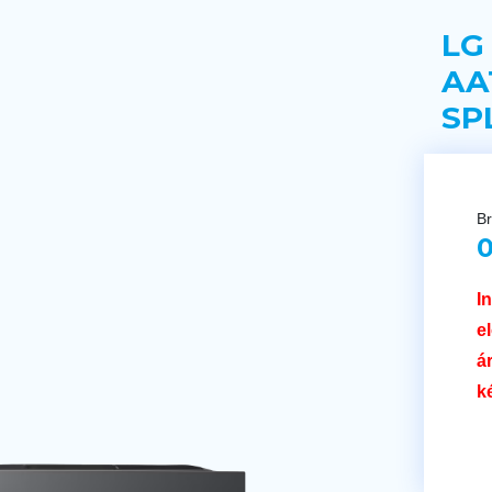
LG
AA
SP
Br
0
I
e
á
k