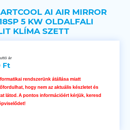
 ARTCOOL AI AIR MIRROR
18SP 5 KW OLDALFALI
LIT KLÍMA SZETT
uttó ár
 Ft
nformatikai rendszerünk átállása miatt
lőfordulhat, hogy nem az aktuális készletet és
rat látod. A pontos információért kérjük, keresd
épviselődet!