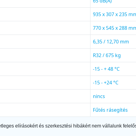
65 dB(A)
935 x 307 x 235 m
770 x 545 x 288 m
6,35 / 12,70 mm
R32 / 675 kg
-15 - + 48 °C
-15 - +24 °C
nincs
Fűtés rásegítés
tleges elírásokért és szerkesztési hibákért nem vállalunk felelő