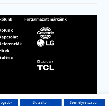
Rólunk
Forgalmazott márkáink
Rólunk
Kapcsolat
Referenciák
Hírek
Galéria
fogadok
Elutasítom
Személyre szabom