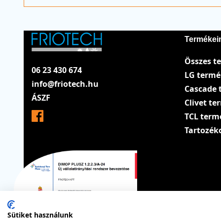
Termékei
Összes t
06 23 430 674
LG term
info@friotech.hu
Cascade 
ÁSZF
Clivet t
TCL term
Tartozék
Sütiket használunk