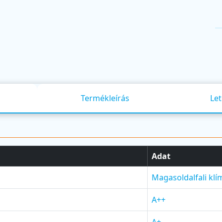
Termékleírás
Let
Adat
Magasoldalfali klí
A++
A+