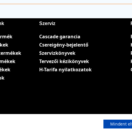
nk
Szerviz
ermék
Cascade garancia
ékek
Csereigény-bejelentő
termékek
Szervizkönyvek
ermékek
Tervezői kézikönyvek
ékek
H-Tarifa nyilatkozatok
ok
Mindent el