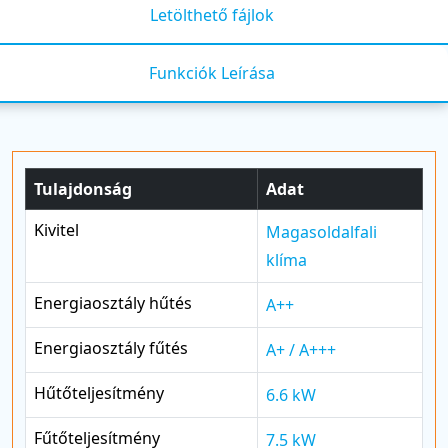
Letölthető fájlok
Funkciók Leírása
Tulajdonság
Adat
Kivitel
Magasoldalfali
klíma
Energiaosztály hűtés
A++
Energiaosztály fűtés
A+ / A+++
Hűtőteljesítmény
6.6 kW
Fűtőteljesítmény
7.5 kW