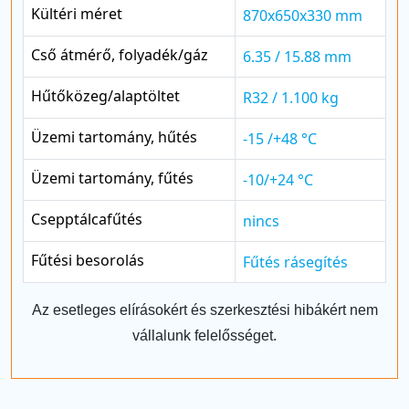
Kültéri méret
870x650x330 mm
Cső átmérő, folyadék/gáz
6.35 / 15.88 mm
Hűtőközeg/alaptöltet
R32 / 1.100 kg
Üzemi tartomány, hűtés
-15 /+48 °C
Üzemi tartomány, fűtés
-10/+24 °C
Csepptálcafűtés
nincs
Fűtési besorolás
Fűtés rásegítés
Az esetleges elírásokért és szerkesztési hibákért nem
vállalunk felelősséget.