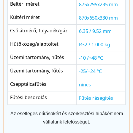
Beltéri méret
875x295x235 mm
Kültéri méret
870x650x330 mm
Cső átmérő, folyadék/gáz
6.35 / 9.52 mm
Hűtőközeg/alaptöltet
R32 / 1.000 kg
Üzemi tartomány, hűtés
-10 /+48 °C
Üzemi tartomány, fűtés
-25/+24 °C
Csepptálcafűtés
nincs
Fűtési besorolás
Fűtés rásegítés
Az esetleges elírásokért és szerkesztési hibákért nem
vállalunk felelősséget.