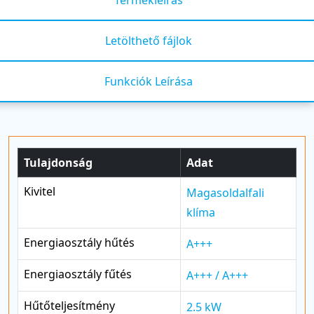
Letölthető fájlok
Funkciók Leírása
Tulajdonság
Adat
Kivitel
Magasoldalfali
klíma
Energiaosztály hűtés
A+++
Energiaosztály fűtés
A+++ / A+++
Hűtőteljesítmény
2.5 kW