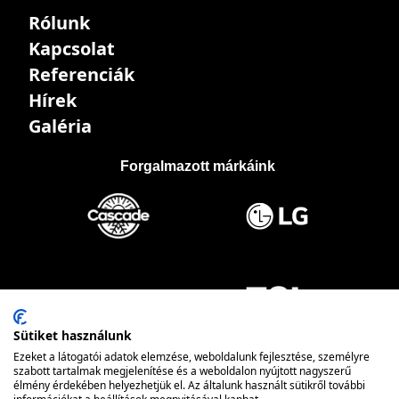
Rólunk
Kapcsolat
Referenciák
Hírek
Galéria
Forgalmazott márkáink
Sütiket használunk
Ezeket a látogatói adatok elemzése, weboldalunk fejlesztése, személyre
szabott tartalmak megjelenítése és a weboldalon nyújtott nagyszerű
élmény érdekében helyezhetjük el. Az általunk használt sütikről további