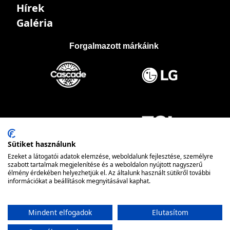
Hírek
Galéria
Forgalmazott márkáink
Sütiket használunk
Ezeket a látogatói adatok elemzése, weboldalunk fejlesztése, személyre
szabott tartalmak megjelenítése és a weboldalon nyújtott nagyszerű
élmény érdekében helyezhetjük el. Az általunk használt sütikről további
információkat a beállítások megnyitásával kaphat.
Mindent elfogadok
Elutasítom