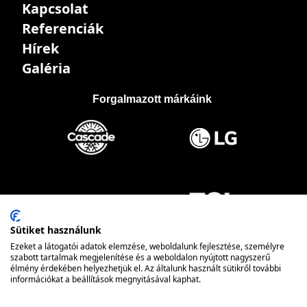
Kapcsolat
Referenciák
Hírek
Galéria
Forgalmazott márkáink
Sütiket használunk
Ezeket a látogatói adatok elemzése, weboldalunk fejlesztése, személyre
szabott tartalmak megjelenítése és a weboldalon nyújtott nagyszerű
élmény érdekében helyezhetjük el. Az általunk használt sütikről további
információkat a beállítások megnyitásával kaphat.