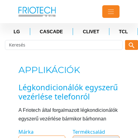
LG
CASCADE
CLIVET
TCL
APPLIKÁCIÓK
Légkondicionálók egyszerű
vezérlése telefonról
A Friotech által forgalmazott légkondicionálók
egyszerű vezérlése bármikor bárhonnan
Márka
Termékcsalád