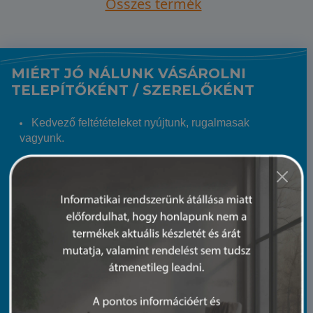
Összes termék
MIÉRT JÓ NÁLUNK VÁSÁROLNI
TELEPÍTŐKÉNT / SZERELŐKÉNT
Kedvező feltétételeket nyújtunk, rugalmasak
vagyunk.
Regisztrált telepítő / szerelő Partnereinknek kedvező
árat és csak nekik szóló akciókat biztosítunk.
Hatalmas árukészletünkből szinte garantált, hogy a
keresett terméket 24 órán belül eljuttatjuk Hozzád.