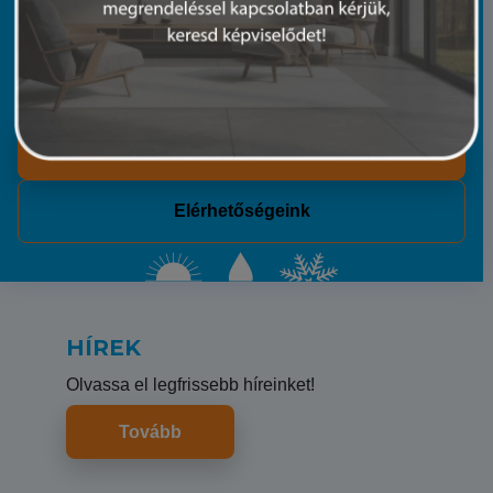
20 évnyi tapasztalatunkkal és műszaki hátterünkkel
segítünk. Mindegy, hogy egy split klímáról vagy egy
teljes telephely klímatechnikájáról van szó.
Rólunk
Elérhetőségeink
HÍREK
Olvassa el legfrissebb híreinket!
Tovább