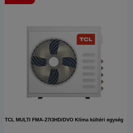
TCL MULTI FMA-27I3HD/DVO Klíma kültéri egység