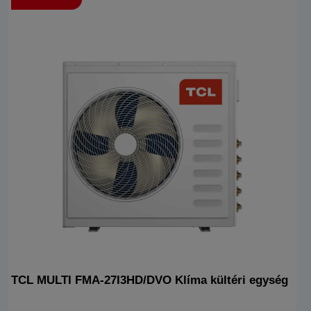
TCL MULTI FMA-27I3HD/DVO Klíma kültéri egység