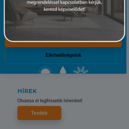
20 évnyi tapasztalatunkkal és műszaki hátterünkkel
segítünk. Mindegy, hogy egy split klímáról vagy egy
teljes telephely klímatechnikájáról van szó.
Rólunk
Elérhetőségeink
HÍREK
Olvassa el legfrissebb híreinket!
Tovább