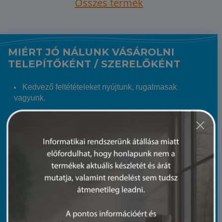
Összes termék
MIÉRT JÓ NÁLUNK VÁSÁROLNI
TELEPÍTŐKÉNT / SZERELŐKÉNT
Kedvező feltétételeket nyújtunk, rugalmasak
vagyunk.
Regisztrált telepítő / szerelő Partnereinknek kedvező
árat és csak nekik szóló akciókat biztosítunk.
Hatalmas árukészletünkből szinte garantált, hogy a
keresett terméket 24 órán belül eljuttatjuk Hozzád.