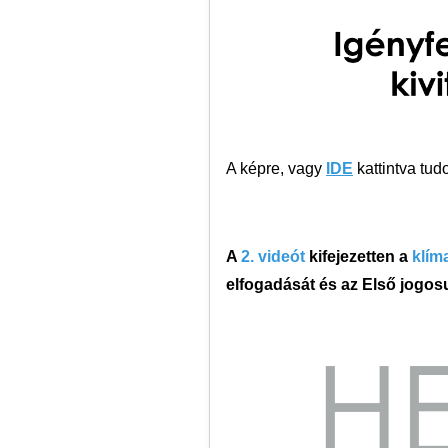
A képre, vagy
IDE
kattintva tud
A
2. videót
kifejezetten a
klím
elfogadását és az Első jogosu