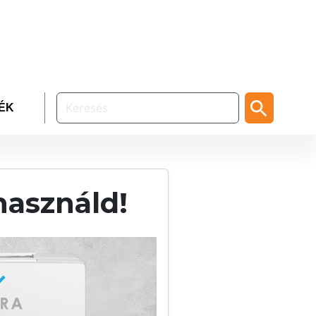
ÉK
használd!