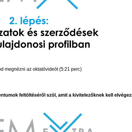
dod megnézni az oktatóvideót (5:21 perc)
umok feltöltéséről szól, amit a kivitelezőknek kell elvégez