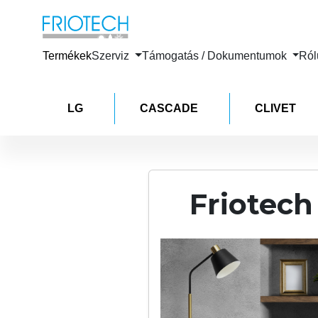
Termékek
Szerviz
Támogatás / Dokumentumok
Ró
LG
CASCADE
CLIVET
Friotech