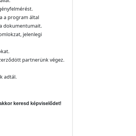
val.
igényfelmérést.
ja a program által
ti a dokumentumait.
omlokzat, jelenlegi
okat.
szerződött partnerünk végez.
k adtál.
akkor keresd képviselődet!