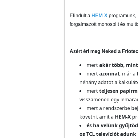
Elindult a
HEM-X
programunk,
forgalmazott monosplit és multis
Azért éri meg Neked a Friot
mert
akár több, min
mert
azonnal,
már a 
néhány adatot a kalkulát
mert
teljesen papír
visszamened egy lemaradt
mert a rendszerbe bej
követni. amit a
HEM-X
pr
és ha velünk gyűjtöd
os TCL televíziót adun