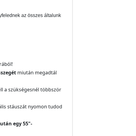
yfelednek az összes általunk
rából!
szegét
miután megadtál
ell a szükségesnél többször
ális stáuszát nyomon tudod
után egy 55"-