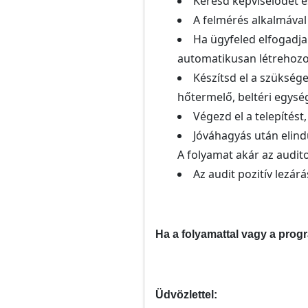
Keresd képviselődet és
A felmérés alkalmával 
Ha ügyfeled elfogadja 
automatikusan létrehozot
Készítsd el a szüksége
hőtermelő, beltéri egység 
Végezd el a telepítést
Jóváhagyás után elind
A folyamat akár az auditor
Az audit pozitív lezá
Ha a folyamattal vagy a prog
Üdvözlettel: