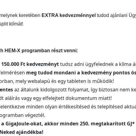
 melynek keretében
EXTRA kedvezménnyel
tudod ajánlani Üg
plit klímát!
ech HEM-X programban részt venni:
t 150.000 Ft kedvezményt
tudsz adni ügyfelednek a klíma á
felmérésen
meg tudod mondani a kedvezmény pontos ös
orban, mely webalapú és egy tableten is működik!
mentes
az általunk kidolgozott folyamat, így biztosan nem k
 aláírás vagy egy elfelejtett dokumentum miatt!
elentkezve minden olyan értékesítésed és telepítésed aktu
ogramban végeztél.
 a GigaJoule-okat, akkor minden 250. megtakarított GJ* 
k Neked ajándékba!