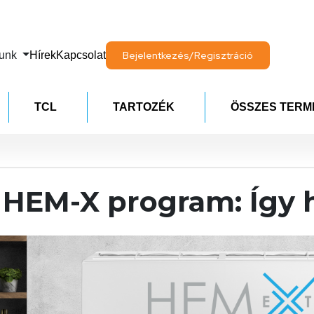
lunk
Hírek
Kapcsolat
Bejelentkezés/Regisztráció
TCL
TARTOZÉK
ÖSSZES TERM
 HEM-X program: Így 