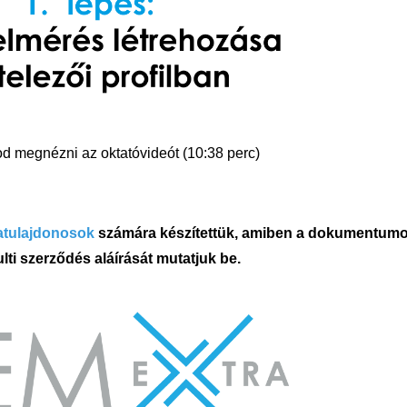
od megnézni az oktatóvideót (10:38 perc)
atulajdonosok
számára készítettük, amiben a dokumentumok 
lti szerződés aláírását mutatjuk be.