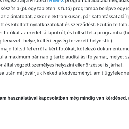
 regisztrálj a Friotech
HEM-X
programba adataid megadásá
készíts a (pl. egy tableten is futó) programba belépve egy 
az ajánlatodat, akkor elektronikusan, pár kattintással aláír
t és kitöltött nyilatkozatokat és szerződést. Ezután feltöl
s fotókat az eredeti állapotról, és töltsd fel a programba (h
tervezett helye, kültéri egység tervezett helye stb.).
, majd töltsd fel erről a kért fotókat, kötelező dokumentum
ul a maximum pár napig tartó auditálási folyamat, melyet 
 által végzett személyes helyszíni ellenőrzéssel is járhat.
rása után mi jóváírjuk Neked a kedvezményt, amit ügyfeledne
ram használatával kapcsolatban még mindig van kérdésed, 