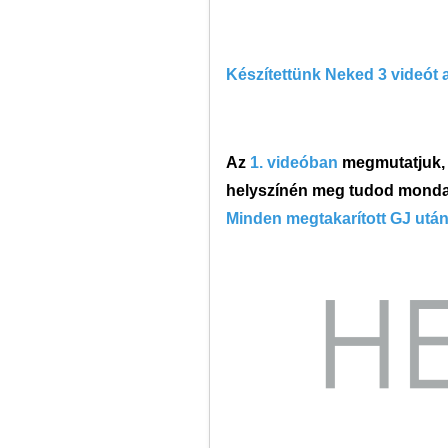
Készítettünk Neked 3 videót 
Az
1. videóban
megmutatjuk, 
helyszínén meg tudod monda
Minden megtakarított GJ utá