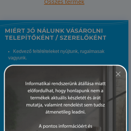
Összes termék
MIÉRT JÓ NÁLUNK VÁSÁROLNI
TELEPÍTŐKÉNT / SZERELŐKÉNT
Kedvező feltétételeket nyújtunk, rugalmasak
vagyunk.
Regisztrált telepítő / szerelő Partnereinknek kedvező
árat és csak nekik szóló akciókat biztosítunk.
Hatalmas árukészletünkből szinte garantált, hogy a
keresett terméket 24 órán belül eljuttatjuk Hozzád.