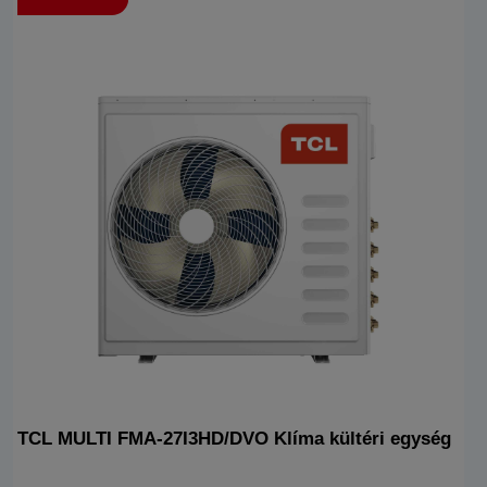
TCL MULTI FMA-27I3HD/DVO Klíma kültéri egység