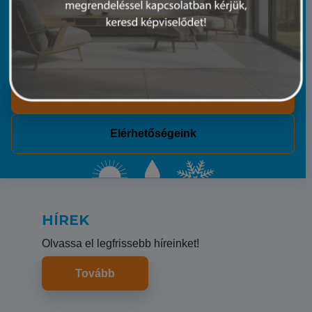
20 évnyi tapasztalatunkkal és műszaki hátterünkkel
segítünk. Mindegy, hogy egy split klímáról vagy egy
teljes telephely klímatechnikájáról van szó.
Rólunk
Elérhetőségeink
HÍREK
Olvassa el legfrissebb híreinket!
Tovább