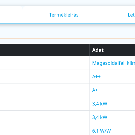
Termékleírás
Let
Adat
Magasoldalfali klí
A++
A+
3,4 kW
3,4 kW
6,1 W/W