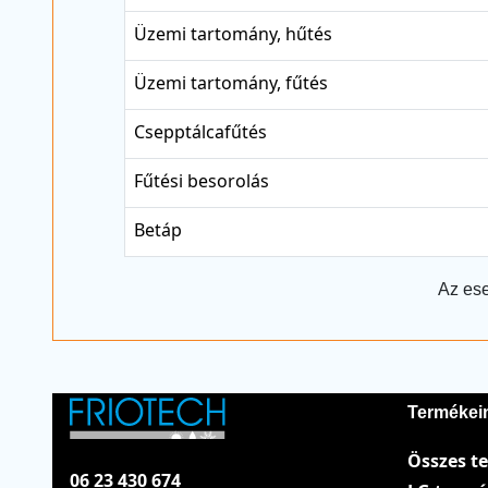
Üzemi tartomány, hűtés
Üzemi tartomány, fűtés
Csepptálcafűtés
Fűtési besorolás
Betáp
Az ese
Termékei
Összes t
06 23 430 674