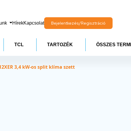
lunk
Hírek
Kapcsolat
Bejelentkezés/Regisztráció
TCL
TARTOZÉK
ÖSSZES TERM
2XER 3,4 kW-os split klíma szett