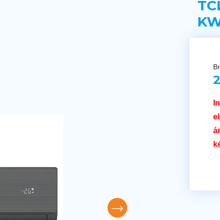
TC
KW
Br
2
I
e
á
k