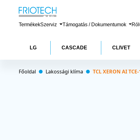
Termékek
Szerviz
Támogatás / Dokumentumok
Ró
LG
CASCADE
CLIVET
Főoldal
Lakossági klíma
TCL XERON AI TCE-1