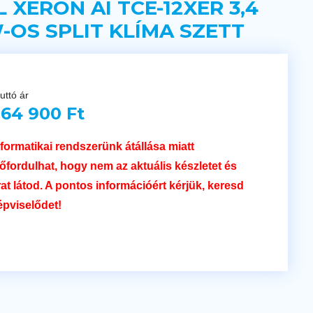
L XERON AI TCE-12XER 3,4
-OS SPLIT KLÍMA SZETT
uttó ár
64 900 Ft
nformatikai rendszerünk átállása miatt
lőfordulhat, hogy nem az aktuális készletet és
rat látod. A pontos információért kérjük, keresd
épviselődet!