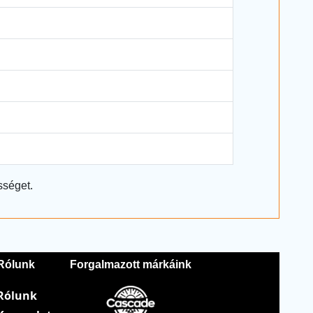
sséget.
Rólunk
Forgalmazott márkáink
Rólunk