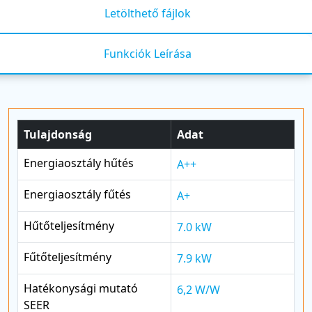
Letölthető fájlok
Funkciók Leírása
Tulajdonság
Adat
Energiaosztály hűtés
A++
Energiaosztály fűtés
A+
Hűtőteljesítmény
7.0 kW
Fűtőteljesítmény
7.9 kW
Hatékonysági mutató
6,2 W/W
SEER