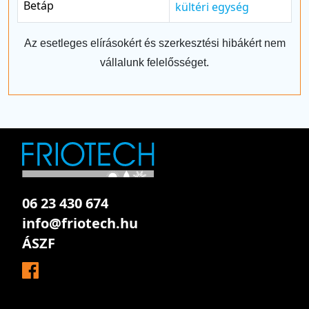
Betáp
kültéri egység
Az esetleges elírásokért és szerkesztési hibákért nem
vállalunk felelősséget.
06 23 430 674
info@friotech.hu
ÁSZF