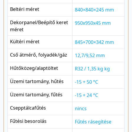
Beltéri méret
840×840×245 mm
Dekorpanel/Beépítő keret
950x950x45 mm
méret
Kültéri méret
845×700×342 mm
Cső átmérő, folyadék/gáz
12,7/9,52 mm
Hűtőközeg/alaptöltet
R32 / 1,35 kg kg
Üzemi tartomány, hűtés
-15 + 50 °C
Üzemi tartomány, fűtés
-15 + 24 °C
Csepptálcafűtés
nincs
Fűtési besorolás
Fűtés rásegítése