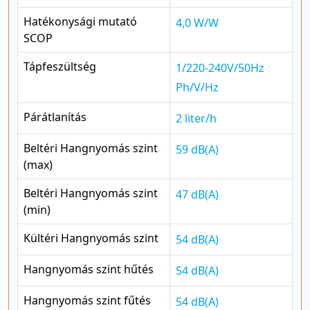
Hatékonysági mutató
4,0 W/W
SCOP
Tápfeszültség
1/220-240V/50Hz
Ph/V/Hz
Párátlanítás
2 liter/h
Beltéri Hangnyomás szint
59 dB(A)
(max)
Beltéri Hangnyomás szint
47 dB(A)
(min)
Kültéri Hangnyomás szint
54 dB(A)
Hangnyomás szint hűtés
54 dB(A)
Hangnyomás szint fűtés
54 dB(A)