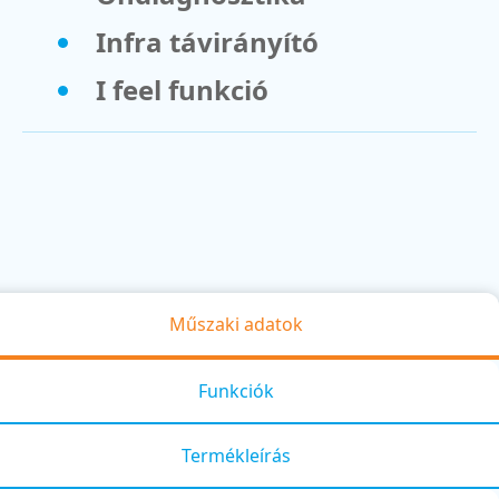
Infra távirányító
I feel funkció
Műszaki adatok
Funkciók
Termékleírás