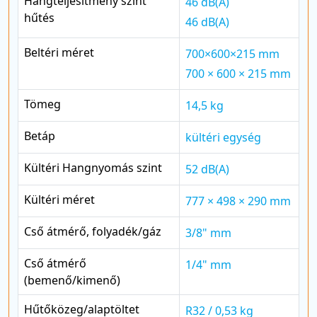
Hangteljesítmény szint
46 dB(A)
hűtés
46 dB(A)
Beltéri méret
700×600×215 mm
700 × 600 × 215 mm
Tömeg
14,5 kg
Betáp
kültéri egység
Kültéri Hangnyomás szint
52 dB(A)
Kültéri méret
777 × 498 × 290 mm
Cső átmérő, folyadék/gáz
3/8" mm
Cső átmérő
1/4" mm
(bemenő/kimenő)
Hűtőközeg/alaptöltet
R32 / 0,53 kg