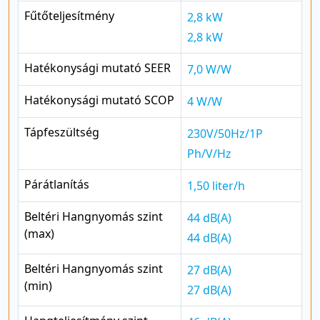
Fűtőteljesítmény
2,8 kW
2,8 kW
Hatékonysági mutató SEER
7,0 W/W
Hatékonysági mutató SCOP
4 W/W
Tápfeszültség
230V/50Hz/1P
Ph/V/Hz
Párátlanítás
1,50 liter/h
Beltéri Hangnyomás szint
44 dB(A)
(max)
44 dB(A)
Beltéri Hangnyomás szint
27 dB(A)
(min)
27 dB(A)