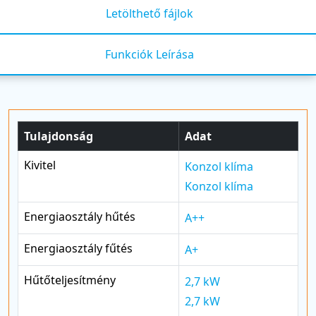
Letölthető fájlok
Funkciók Leírása
Tulajdonság
Adat
Kivitel
Konzol klíma
Konzol klíma
Energiaosztály hűtés
A++
Energiaosztály fűtés
A+
Hűtőteljesítmény
2,7 kW
2,7 kW