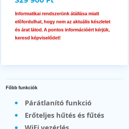
329 900 Ft
Informatikai rendszerünk átállása miatt
előfordulhat, hogy nem az aktuális készletet
és árat látod. A pontos információért kérjük,
keresd képviselődet!
Főbb funkciók
Párátlanító funkció
Erőteljes hűtés és fűtés
WiFi vezérlés