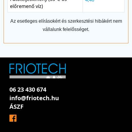
előremenő víz)
Az esetleges elírásokért és szerkesztési hibákért nem
vállalunk felelősséget.
06 23 430 674
info@friotech.hu
ÁSZF