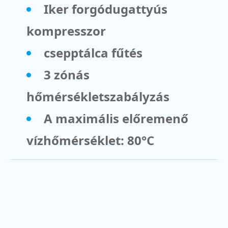
Iker forgódugattyús
kompresszor
csepptálca fűtés
3 zónás
hőmérsékletszabályzás
A maximális előremenő
vízhőmérséklet: 80°C