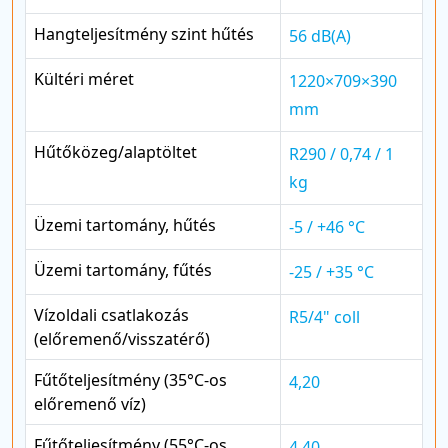
Hangteljesítmény szint hűtés
56 dB(A)
Kültéri méret
1220×709×390
mm
Hűtőközeg/alaptöltet
R290 / 0,74 / 1
kg
Üzemi tartomány, hűtés
-5 / +46 °C
Üzemi tartomány, fűtés
-25 / +35 °C
Vízoldali csatlakozás
R5/4" coll
(előremenő/visszatérő)
Fűtőteljesítmény (35°C-os
4,20
előremenő víz)
Fűtőteljesítmény (55°C-os
4,40