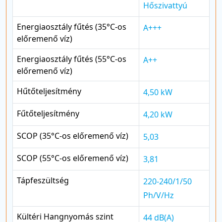
Hőszivattyú
Energiaosztály fűtés (35°C-os
A+++
előremenő víz)
Energiaosztály fűtés (55°C-os
A++
előremenő víz)
Hűtőteljesítmény
4,50 kW
Fűtőteljesítmény
4,20 kW
SCOP (35°C-os előremenő víz)
5,03
SCOP (55°C-os előremenő víz)
3,81
Tápfeszültség
220-240/1/50
Ph/V/Hz
Kültéri Hangnyomás szint
44 dB(A)