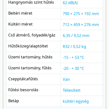
Hangnyomás szint hűtés
62 dB(A)
Beltéri méret
790 × 275 × 192 mm
Kültéri méret
712 × 459 × 276 mm
Cső átmérő, folyadék/gáz
6,35 / 9,52 mm
Hűtőközeg/alaptöltet
R32 / 0,52 kg
Üzemi tartomány, hűtés
-15 - + 53 °C
Üzemi tartomány, fűtés
-20 - + 30 °C
Csepptálcafűtés
Van
Fűtési besorolás
Téliesített
Betáp
kültéri egység