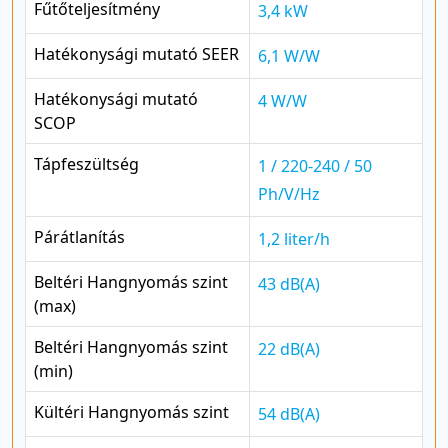
Fűtőteljesítmény
3,4 kW
Hatékonysági mutató SEER
6,1 W/W
Hatékonysági mutató
4 W/W
SCOP
Tápfeszültség
1 / 220-240 / 50
Ph/V/Hz
Párátlanítás
1,2 liter/h
Beltéri Hangnyomás szint
43 dB(A)
(max)
Beltéri Hangnyomás szint
22 dB(A)
(min)
Kültéri Hangnyomás szint
54 dB(A)