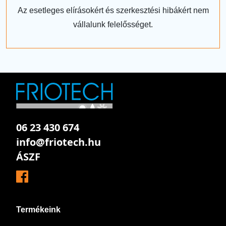
Az esetleges elírásokért és szerkesztési hibákért nem
vállalunk felelősséget.
06 23 430 674
info@friotech.hu
ÁSZF
Termékeink