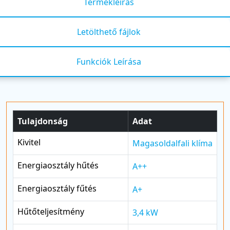
Termékleírás
Letölthető fájlok
Funkciók Leírása
Tulajdonság
Adat
Kivitel
Magasoldalfali klíma
Energiaosztály hűtés
A++
Energiaosztály fűtés
A+
Hűtőteljesítmény
3,4 kW