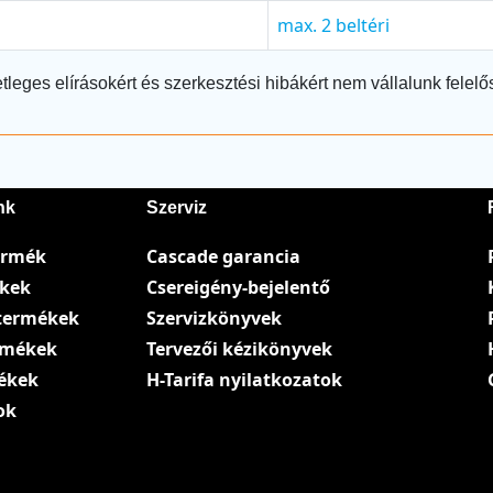
max. 2 beltéri
tleges elírásokért és szerkesztési hibákért nem vállalunk felelő
nk
Szerviz
ermék
Cascade garancia
ékek
Csereigény-bejelentő
termékek
Szervizkönyvek
ermékek
Tervezői kézikönyvek
ékek
H-Tarifa nyilatkozatok
ok