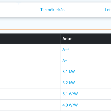
Termékleírás
Let
Adat
A++
A+
5.1 kW
5.2 kW
6,1 W/W
4,0 W/W