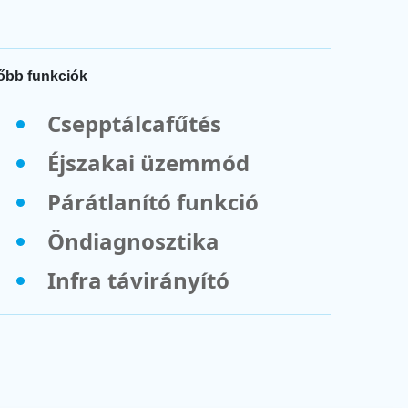
őbb funkciók
Csepptálcafűtés
Éjszakai üzemmód
Párátlanító funkció
Öndiagnosztika
Infra távirányító