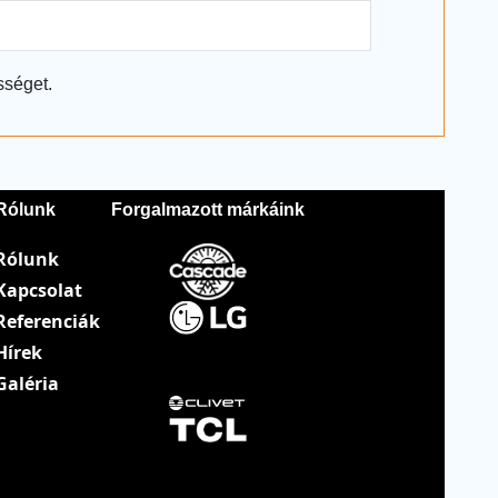
sséget.
Rólunk
Forgalmazott márkáink
Rólunk
Kapcsolat
Referenciák
Hírek
Galéria