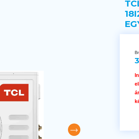
TC
18
EG
Br
3
I
e
á
k