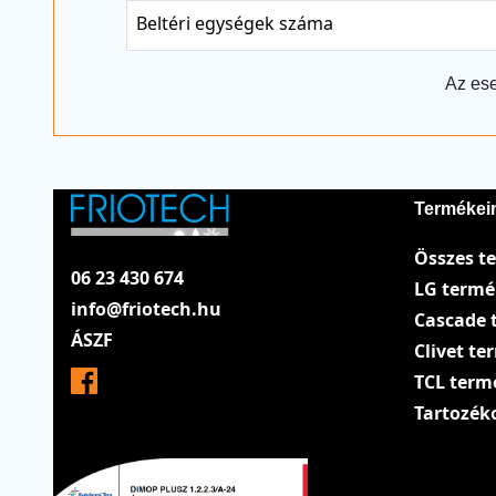
Beltéri egységek száma
Az ese
Termékei
Összes t
06 23 430 674
LG term
info@friotech.hu
Cascade 
ÁSZF
Clivet t
TCL term
Tartozék