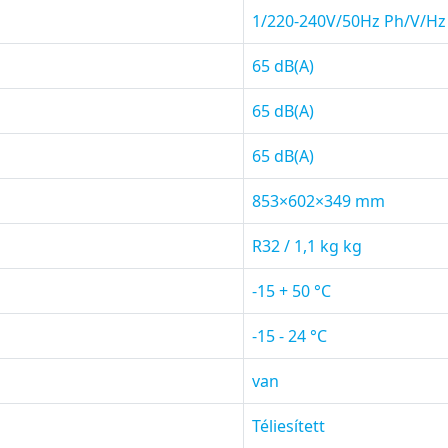
1/220-240V/50Hz Ph/V/Hz
65 dB(A)
65 dB(A)
65 dB(A)
853×602×349 mm
R32 / 1,1 kg kg
-15 + 50 °C
-15 - 24 °C
van
Téliesített