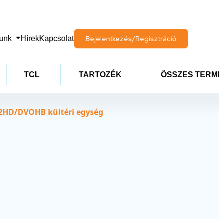
lunk
Hírek
Kapcsolat
Bejelentkezés/Regisztráció
TCL
TARTOZÉK
ÖSSZES TERM
2HD/DVOHB kültéri egység