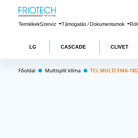
Termékek
Szerviz
Támogatás / Dokumentumok
Ró
LG
CASCADE
CLIVET
Főoldal
Multisplit klíma
TCL MULTI FMA-18I