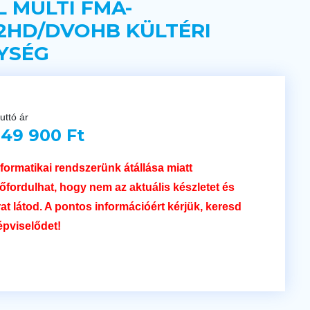
L MULTI FMA-
I2HD/DVOHB KÜLTÉRI
YSÉG
uttó ár
49 900 Ft
nformatikai rendszerünk átállása miatt
lőfordulhat, hogy nem az aktuális készletet és
rat látod. A pontos információért kérjük, keresd
épviselődet!