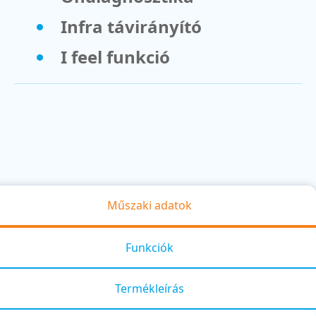
Infra távirányító
I feel funkció
Műszaki adatok
Funkciók
Termékleírás