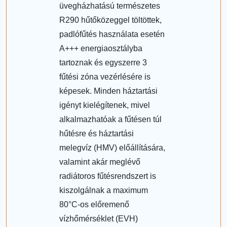
üvegházhatású természetes
R290 hűtőközeggel töltöttek,
padlófűtés használata esetén
A+++ energiaosztályba
tartoznak és egyszerre 3
fűtési zóna vezérlésére is
képesek. Minden háztartási
igényt kielégítenek, mivel
alkalmazhatóak a fűtésen túl
hűtésre és háztartási
melegvíz (HMV) előállítására,
valamint akár meglévő
radiátoros fűtésrendszert is
kiszolgálnak a maximum
80°C-os előremenő
vízhőmérséklet (EVH)