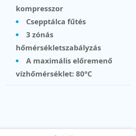
kompresszor
Csepptálca fűtés
3 zónás
hőmérsékletszabályzás
A maximális előremenő
vízhőmérséklet: 80°C