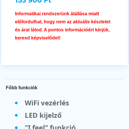
155 900 Ft
Informatikai rendszerünk átállása miatt
előfordulhat, hogy nem az aktuális készletet
és árat látod. A pontos információért kérjük,
keresd képviselődet!
Főbb funkciók
WiFi vezérlés
LED kijelző
"I feel" funkció