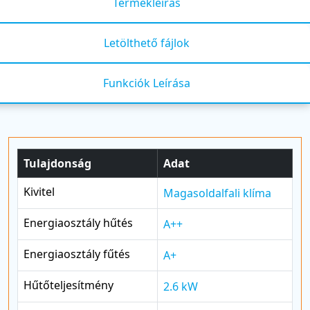
Termékleírás
Letölthető fájlok
Funkciók Leírása
Tulajdonság
Adat
Kivitel
Magasoldalfali klíma
Energiaosztály hűtés
A++
Energiaosztály fűtés
A+
Hűtőteljesítmény
2.6 kW