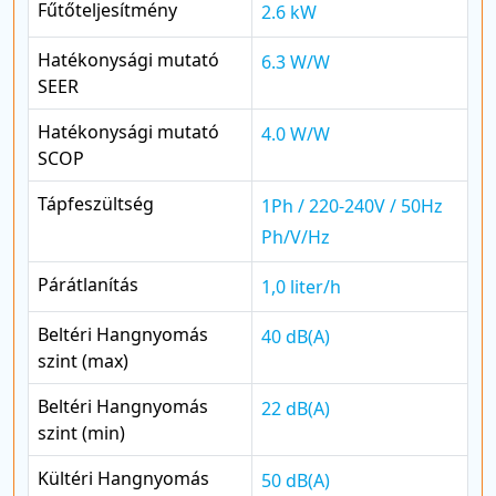
Fűtőteljesítmény
2.6 kW
Hatékonysági mutató
6.3 W/W
SEER
Hatékonysági mutató
4.0 W/W
SCOP
Tápfeszültség
1Ph / 220-240V / 50Hz
Ph/V/Hz
Párátlanítás
1,0 liter/h
Beltéri Hangnyomás
40 dB(A)
szint (max)
Beltéri Hangnyomás
22 dB(A)
szint (min)
Kültéri Hangnyomás
50 dB(A)