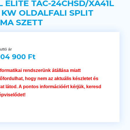
L ELITE TAC-24CHSD/XA41L
8 KW OLDALFALI SPLIT
ÍMA SZETT
uttó ár
04 900 Ft
nformatikai rendszerünk átállása miatt
lőfordulhat, hogy nem az aktuális készletet és
rat látod. A pontos információért kérjük, keresd
épviselődet!