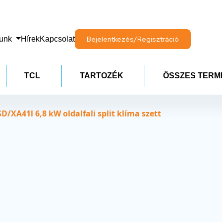
lunk
Hírek
Kapcsolat
Bejelentkezés/Regisztráció
TCL
TARTOZÉK
ÖSSZES TERM
D/XA41l 6,8 kW oldalfali split klíma szett