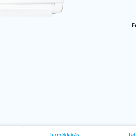
F
Termékleírás
Let