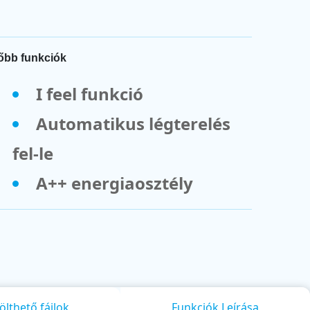
őbb funkciók
I feel funkció
Automatikus légterelés
fel-le
A++ energiaosztély
ölthető fájlok
Funkciók Leírása