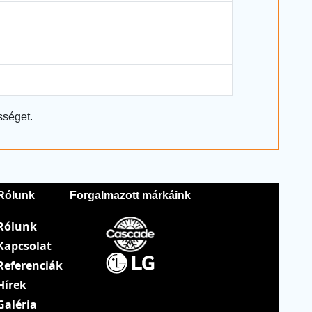
sséget.
Rólunk
Forgalmazott márkáink
Rólunk
Kapcsolat
Referenciák
Hírek
Galéria