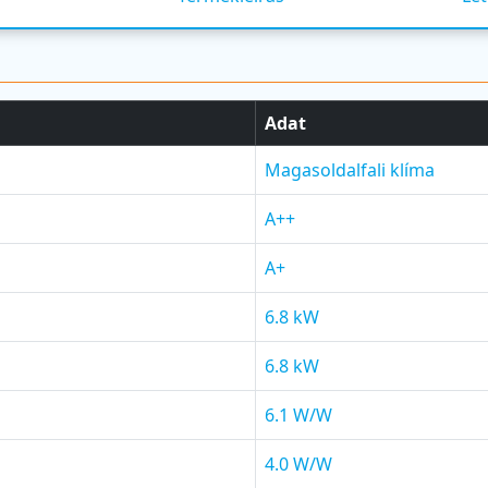
Adat
Magasoldalfali klíma
A++
A+
6.8 kW
6.8 kW
6.1 W/W
4.0 W/W