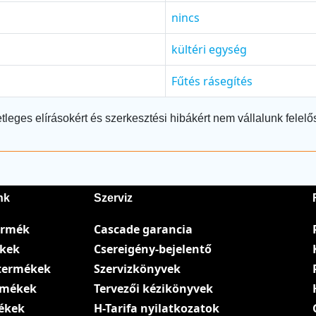
nincs
kültéri egység
Fűtés rásegítés
tleges elírásokért és szerkesztési hibákért nem vállalunk felelő
nk
Szerviz
ermék
Cascade garancia
ékek
Csereigény-bejelentő
termékek
Szervizkönyvek
ermékek
Tervezői kézikönyvek
ékek
H-Tarifa nyilatkozatok