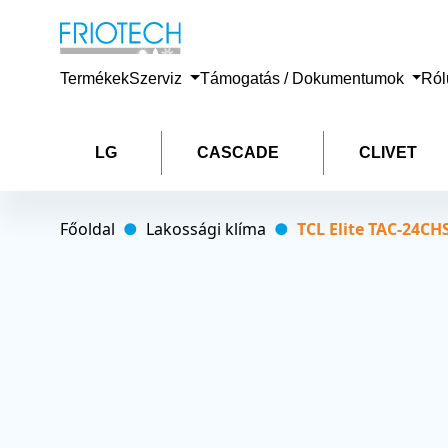
Termékek
Szerviz
Támogatás / Dokumentumok
Ró
LG
CASCADE
CLIVET
Főoldal
Lakossági klíma
TCL Elite TAC-24CHS