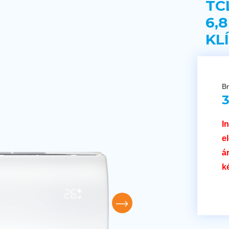
TC
6,
KL
Br
3
I
e
á
k