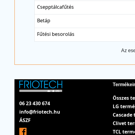
Csepptálcafűtés
Betáp
Fűtési besorolás
Az ese
Termékei
Összes t
06 23 430 674
LG term
info@friotech.hu
Cascade 
ÁSZF
Clivet t
TCL term