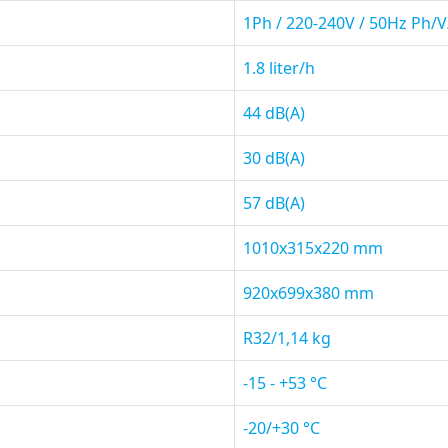
1Ph / 220-240V / 50Hz Ph/
1.8 liter/h
44 dB(A)
30 dB(A)
57 dB(A)
1010x315x220 mm
920x699x380 mm
R32/1,14 kg
-15 - +53 °C
-20/+30 °C