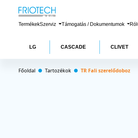
Termékek
Szerviz
Támogatás / Dokumentumok
Ró
LG
CASCADE
CLIVET
Főoldal
Tartozékok
TR Fali szerelődoboz