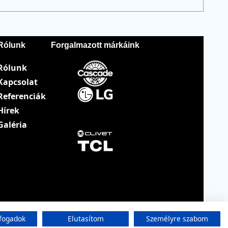
Rólunk
Forgalmazott márkáink
Rólunk
Kapcsolat
Referenciák
Hírek
Galéria
fogadok
Elutasítom
Személyre szabom