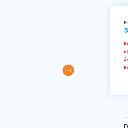
Br
5
I
e
á
k
F