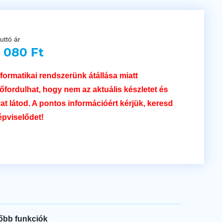
uttó ár
 080 Ft
nformatikai rendszerünk átállása miatt
lőfordulhat, hogy nem az aktuális készletet és
rat látod. A pontos információért kérjük, keresd
épviselődet!
őbb funkciók