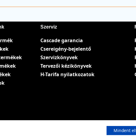
nk
Szerviz
ermék
Cascade garancia
ékek
Csereigény-bejelentő
termékek
Szervizkönyvek
ermékek
Tervezői kézikönyvek
ékek
H-Tarifa nyilatkozatok
ok
Mindent el