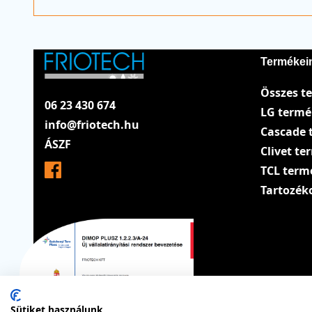
Termékei
Összes t
06 23 430 674
LG term
info@friotech.hu
Cascade 
ÁSZF
Clivet t
TCL term
Tartozék
Sütiket használunk