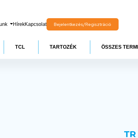
lunk
Hírek
Kapcsolat
Bejelentkezés/Regisztráció
TCL
TARTOZÉK
ÖSSZES TERM
TR