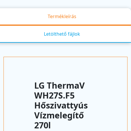
Termékleírás
Letölthető fájlok
LG ThermaV
WH27S.F5
Hőszivattyús
Vízmelegítő
270l