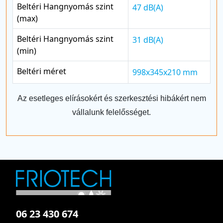
Beltéri Hangnyomás szint
47 dB(A)
(max)
Beltéri Hangnyomás szint
31 dB(A)
(min)
Beltéri méret
998x345x210 mm
Az esetleges elírásokért és szerkesztési hibákért nem
vállalunk felelősséget.
06 23 430 674