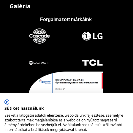
Galéria
Forgalmazott márkáink
Sütiket használunk
Ezeket a látogatói adatok elemzése, weboldalunk fejlesztése, személyre
szabott tartalmak megjelenítése és a weboldalon nyújtott nagyszerű
élmény érdekében helyezhetjük el. Az általunk használt sütikről további
információkat a beállítások megnyitásával kaphat.
Powered by nopCommerce
© FRIOTECH