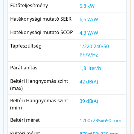
Fűtőteljesítmény
5.8 kW
Hatékonysági mutató SEER
6,6 W/W
Hatékonysági mutató SCOP
4,3 W/W
Tápfeszültség
1/220-240/50
Ph/V/Hz
Párátlanítás
1,8 liter/h
Beltéri Hangnyomás szint
42 dB(A)
(max)
Beltéri Hangnyomás szint
39 dB(A)
(min)
Beltéri méret
1200x235x690 mm
Kültéri méret
870x650x330 mm