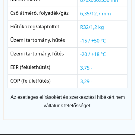
Cső átmérő, folyadék/gáz
6,35/12,7 mm
Hűtőközeg/alaptöltet
R32/1,2 kg
Üzemi tartomány, hűtés
-15 / +50 °C
Üzemi tartomány, fűtés
-20 / +18 °C
EER (felülethűtés)
3,75 -
COP (felületfűtés)
3,29 -
Az esetleges elírásokért és szerkesztési hibákért nem
vállalunk felelősséget.