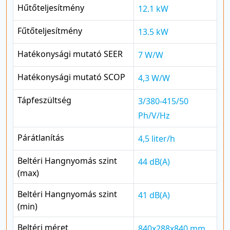
Hűtőteljesítmény
12.1 kW
Fűtőteljesítmény
13.5 kW
Hatékonysági mutató SEER
7 W/W
Hatékonysági mutató SCOP
4,3 W/W
Tápfeszültség
3/380-415/50
Ph/V/Hz
Párátlanítás
4,5 liter/h
Beltéri Hangnyomás szint
44 dB(A)
(max)
Beltéri Hangnyomás szint
41 dB(A)
(min)
Beltéri méret
840x288x840 mm