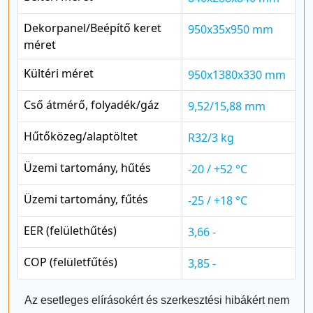
Dekorpanel/Beépítő keret
950x35x950 mm
méret
Kültéri méret
950x1380x330 mm
Cső átmérő, folyadék/gáz
9,52/15,88 mm
Hűtőközeg/alaptöltet
R32/3 kg
Üzemi tartomány, hűtés
-20 / +52 °C
Üzemi tartomány, fűtés
-25 / +18 °C
EER (felülethűtés)
3,66 -
COP (felületfűtés)
3,85 -
Az esetleges elírásokért és szerkesztési hibákért nem