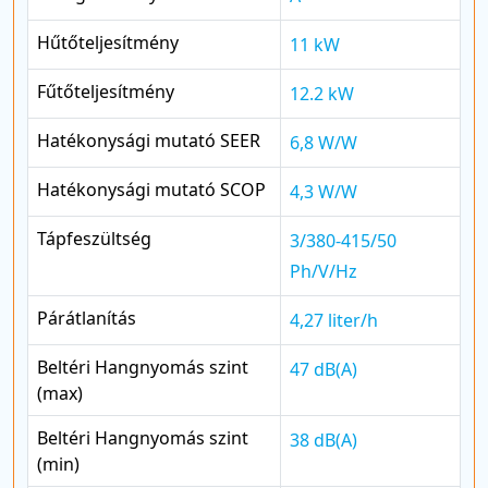
Hűtőteljesítmény
11 kW
Fűtőteljesítmény
12.2 kW
Hatékonysági mutató SEER
6,8 W/W
Hatékonysági mutató SCOP
4,3 W/W
Tápfeszültség
3/380-415/50
Ph/V/Hz
Párátlanítás
4,27 liter/h
Beltéri Hangnyomás szint
47 dB(A)
(max)
Beltéri Hangnyomás szint
38 dB(A)
(min)