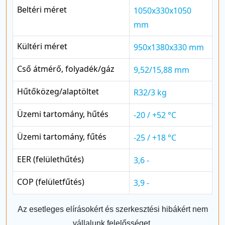
Beltéri méret
1050x330x1050
mm
Kültéri méret
950x1380x330 mm
Cső átmérő, folyadék/gáz
9,52/15,88 mm
Hűtőközeg/alaptöltet
R32/3 kg
Üzemi tartomány, hűtés
-20 / +52 °C
Üzemi tartomány, fűtés
-25 / +18 °C
EER (felülethűtés)
3,6 -
COP (felületfűtés)
3,9 -
Az esetleges elírásokért és szerkesztési hibákért nem
vállalunk felelősséget.