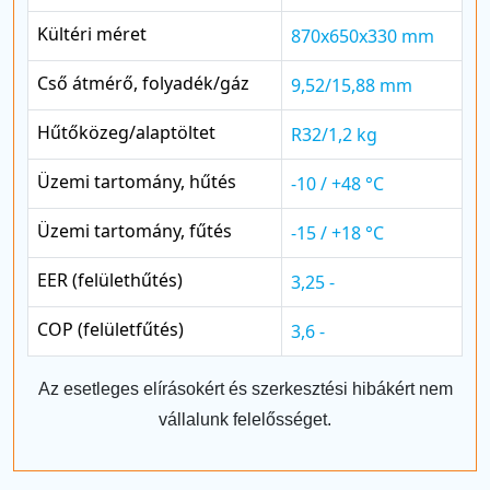
Kültéri méret
870x650x330 mm
Cső átmérő, folyadék/gáz
9,52/15,88 mm
Hűtőközeg/alaptöltet
R32/1,2 kg
Üzemi tartomány, hűtés
-10 / +48 °C
Üzemi tartomány, fűtés
-15 / +18 °C
EER (felülethűtés)
3,25 -
COP (felületfűtés)
3,6 -
Az esetleges elírásokért és szerkesztési hibákért nem
vállalunk felelősséget.