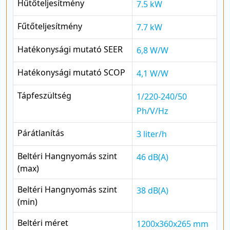
Hűtőteljesítmény
7.5 kW
Fűtőteljesítmény
7.7 kW
Hatékonysági mutató SEER
6,8 W/W
Hatékonysági mutató SCOP
4,1 W/W
Tápfeszültség
1/220-240/50
Ph/V/Hz
Párátlanítás
3 liter/h
Beltéri Hangnyomás szint
46 dB(A)
(max)
Beltéri Hangnyomás szint
38 dB(A)
(min)
Beltéri méret
1200x360x265 mm