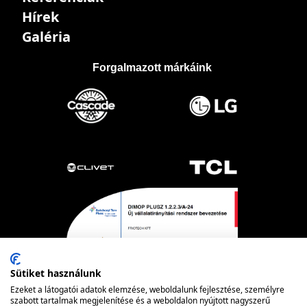
Hírek
Galéria
Forgalmazott márkáink
Sütiket használunk
Ezeket a látogatói adatok elemzése, weboldalunk fejlesztése, személyre
szabott tartalmak megjelenítése és a weboldalon nyújtott nagyszerű