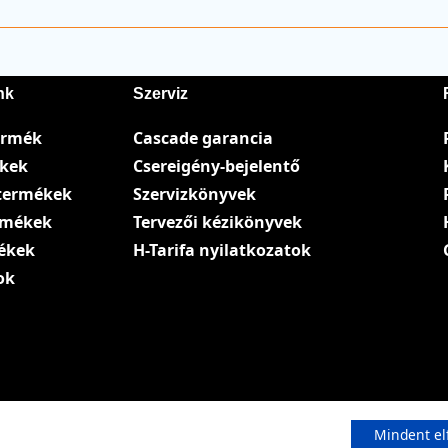
nk
Szerviz
ermék
Cascade garancia
ékek
Csereigény-bejelentő
termékek
Szervizkönyvek
ermékek
Tervezői kézikönyvek
ékek
H-Tarifa nyilatkozatok
ok
Mindent el