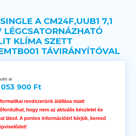
 SINGLE A CM24F,UUB1 7,1
 LÉGCSATORNÁZHATÓ
LIT KLÍMA SZETT
EMTB001 TÁVIRÁNYÍTÓVAL
uttó ár
 053 900 Ft
nformatikai rendszerünk átállása miatt
lőfordulhat, hogy nem az aktuális készletet és
rat látod. A pontos információért kérjük, keresd
épviselődet!