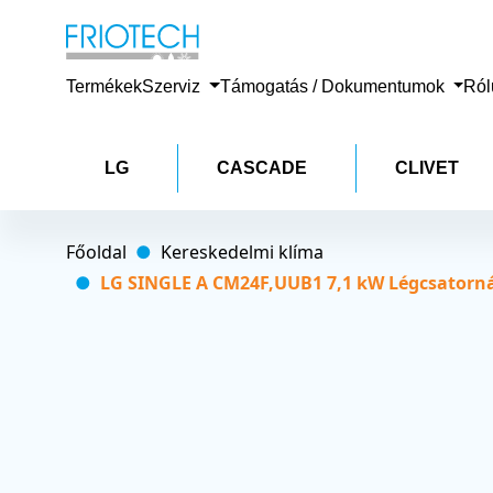
Termékek
Szerviz
Támogatás / Dokumentumok
Ró
LG
CASCADE
CLIVET
Főoldal
Kereskedelmi klíma
LG SINGLE A CM24F,UUB1 7,1 kW Légcsatornáz