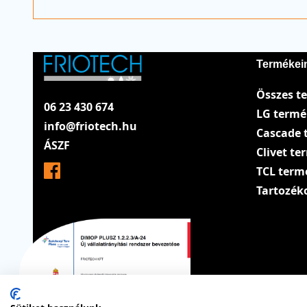
Termékei
Összes t
06 23 430 674
LG term
info@friotech.hu
Cascade 
ÁSZF
Clivet t
TCL term
Tartozék