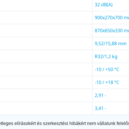
32 dB(A)
900x270x700 
870x650x330 
9,52/15,88 mm
R32/1,2 kg
-10 / +50 °C
-10 / +18 °C
2,91 -
3,41 -
tleges elírásokért és szerkesztési hibákért nem vállalunk felelő