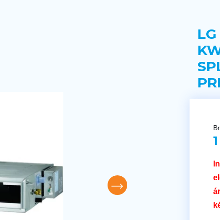
LG
KW
SP
PR
Br
1
I
e
á
k