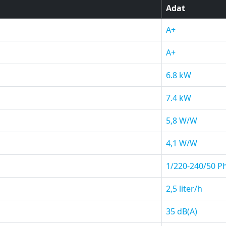
Adat
A+
A+
6.8 kW
7.4 kW
5,8 W/W
4,1 W/W
1/220-240/50 P
2,5 liter/h
35 dB(A)