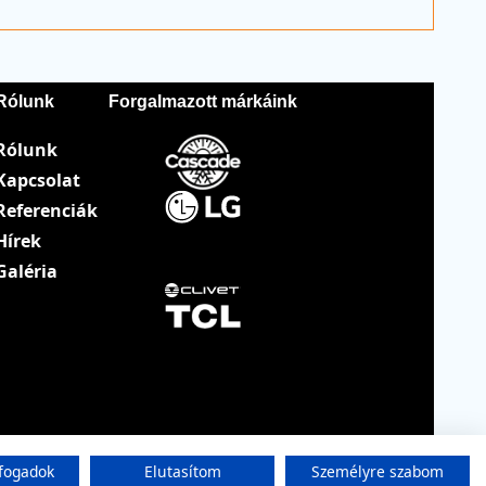
Rólunk
Forgalmazott márkáink
Rólunk
Kapcsolat
Referenciák
Hírek
Galéria
fogadok
Elutasítom
Személyre szabom