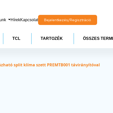
lunk
Hírek
Kapcsolat
Bejelentkezés/Regisztráció
TCL
TARTOZÉK
ÖSSZES TERM
ható split klíma szett PREMTB001 távirányítóval