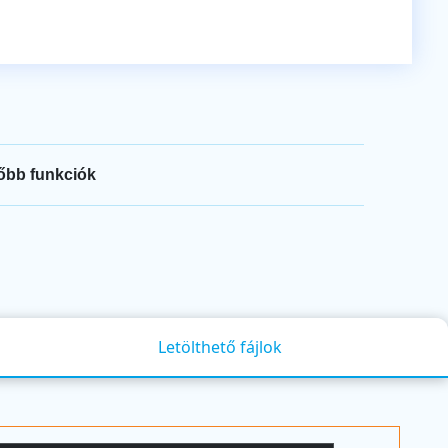
őbb funkciók
Letölthető fájlok