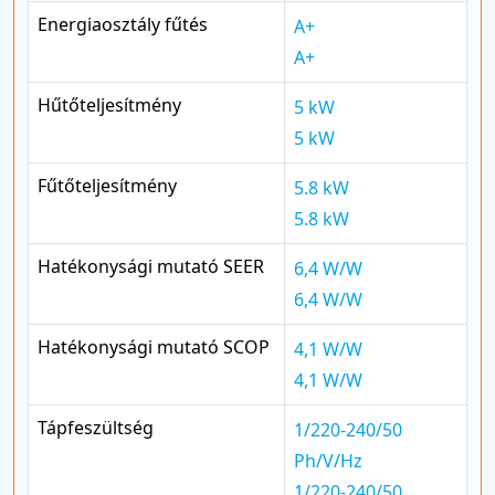
Energiaosztály fűtés
A+
A+
Hűtőteljesítmény
5 kW
5 kW
Fűtőteljesítmény
5.8 kW
5.8 kW
Hatékonysági mutató SEER
6,4 W/W
6,4 W/W
Hatékonysági mutató SCOP
4,1 W/W
4,1 W/W
Tápfeszültség
1/220-240/50
Ph/V/Hz
1/220-240/50