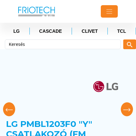
LG
CASCADE
CLIVET
TCL
LG PMBL1203F0 "Y"
CSATLAKOZÓ (FM