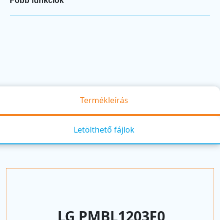
Főbb funkciók
Termékleírás
Letölthető fájlok
LG PMBL1203F0