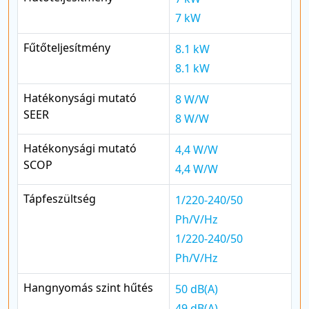
7 kW
Fűtőteljesítmény
8.1 kW
8.1 kW
Hatékonysági mutató
8 W/W
SEER
8 W/W
Hatékonysági mutató
4,4 W/W
SCOP
4,4 W/W
Tápfeszültség
1/220-240/50
Ph/V/Hz
1/220-240/50
Ph/V/Hz
Hangnyomás szint hűtés
50 dB(A)
49 dB(A)