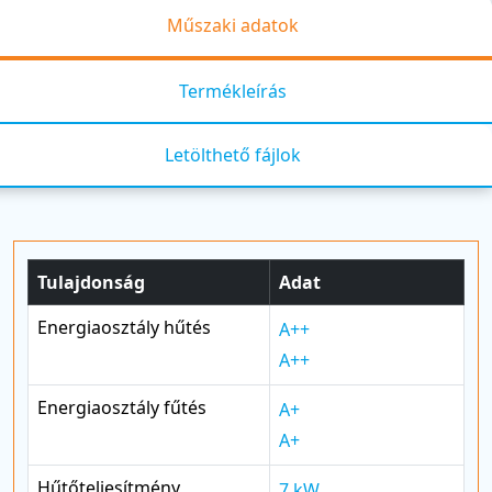
Műszaki adatok
Termékleírás
Letölthető fájlok
Tulajdonság
Adat
Energiaosztály hűtés
A++
A++
Energiaosztály fűtés
A+
A+
Hűtőteljesítmény
7 kW