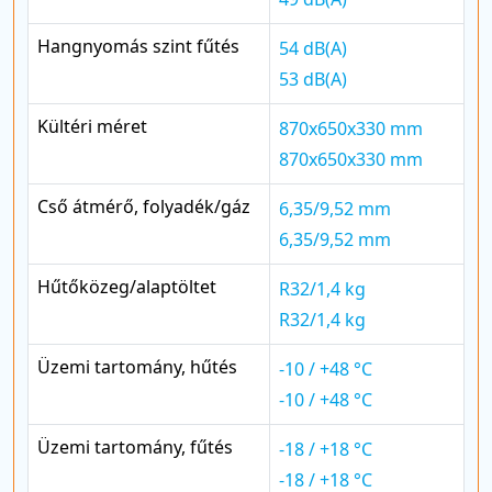
Hangnyomás szint fűtés
54 dB(A)
53 dB(A)
Kültéri méret
870x650x330 mm
870x650x330 mm
Cső átmérő, folyadék/gáz
6,35/9,52 mm
6,35/9,52 mm
Hűtőközeg/alaptöltet
R32/1,4 kg
R32/1,4 kg
Üzemi tartomány, hűtés
-10 / +48 °C
-10 / +48 °C
Üzemi tartomány, fűtés
-18 / +18 °C
-18 / +18 °C