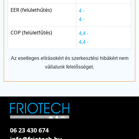
EER (felülethűtés)
4 -
4 -
COP (felületfűtés)
4,4 -
4,4 -
Az esetleges elírásokért és szerkesztési hibákért nem
vállalunk felelősséget.
06 23 430 674