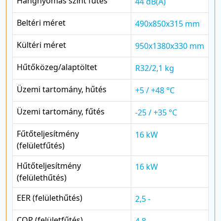
Hangnyomás szint fűtés
44 dB(A)
Beltéri méret
490x850x315 mm
Kültéri méret
950x1380x330 mm
Hűtőközeg/alaptöltet
R32/2,1 kg
Üzemi tartomány, hűtés
+5 / +48 °C
Üzemi tartomány, fűtés
-25 / +35 °C
Fűtőteljesítmény
16 kW
(felületfűtés)
Hűtőteljesítmény
16 kW
(felülethűtés)
EER (felülethűtés)
2,5 -
COP (felületfűtés)
4,8 -