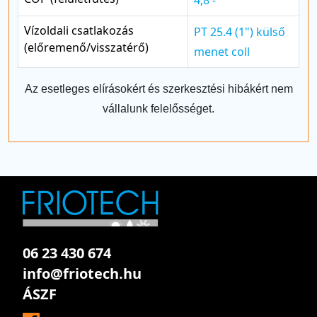
Vízoldali csatlakozás
PT 25.4 (1") külső
(előremenő/visszatérő)
menet coll
Az esetleges elírásokért és szerkesztési hibákért nem
vállalunk felelősséget.
06 23 430 674
info@friotech.hu
ÁSZF