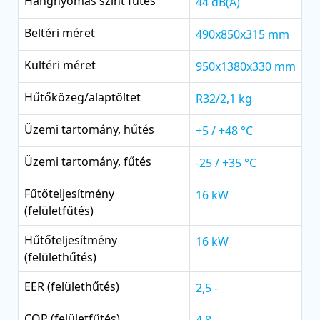
Hangnyomás szint fűtés
44 dB(A)
Beltéri méret
490x850x315 mm
Kültéri méret
950x1380x330 mm
Hűtőközeg/alaptöltet
R32/2,1 kg
Üzemi tartomány, hűtés
+5 / +48 °C
Üzemi tartomány, fűtés
-25 / +35 °C
Fűtőteljesítmény
16 kW
(felületfűtés)
Hűtőteljesítmény
16 kW
(felülethűtés)
EER (felülethűtés)
2,5 -
COP (felületfűtés)
4,8 -