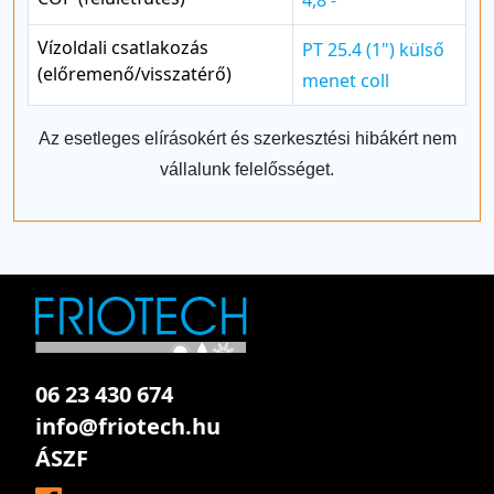
Vízoldali csatlakozás
PT 25.4 (1") külső
(előremenő/visszatérő)
menet coll
Az esetleges elírásokért és szerkesztési hibákért nem
vállalunk felelősséget.
06 23 430 674
info@friotech.hu
ÁSZF