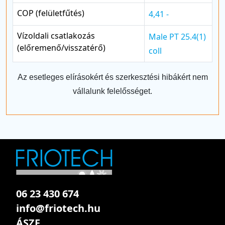
COP (felületfűtés)
4,41 -
Vízoldali csatlakozás
Male PT 25.4(1)
(előremenő/visszatérő)
coll
Az esetleges elírásokért és szerkesztési hibákért nem
vállalunk felelősséget.
06 23 430 674
info@friotech.hu
ÁSZF