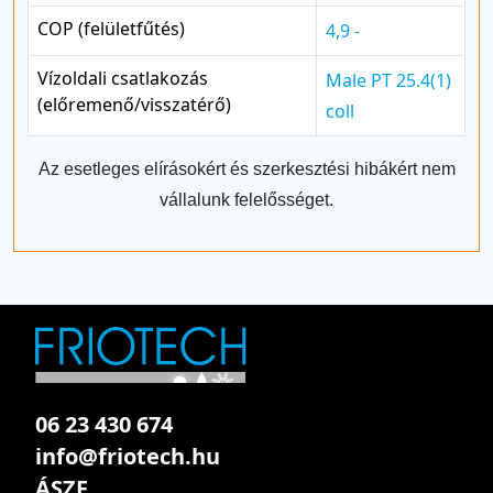
COP (felületfűtés)
4,9 -
Vízoldali csatlakozás
Male PT 25.4(1)
(előremenő/visszatérő)
coll
Az esetleges elírásokért és szerkesztési hibákért nem
vállalunk felelősséget.
06 23 430 674
info@friotech.hu
ÁSZF