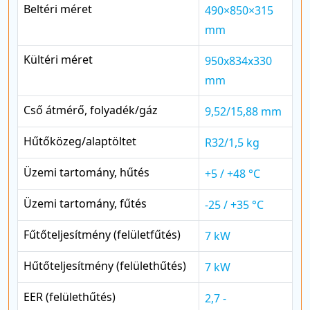
Beltéri méret
490×850×315
mm
Kültéri méret
950x834x330
mm
Cső átmérő, folyadék/gáz
9,52/15,88 mm
Hűtőközeg/alaptöltet
R32/1,5 kg
Üzemi tartomány, hűtés
+5 / +48 °C
Üzemi tartomány, fűtés
-25 / +35 °C
Fűtőteljesítmény (felületfűtés)
7 kW
Hűtőteljesítmény (felülethűtés)
7 kW
EER (felülethűtés)
2,7 -