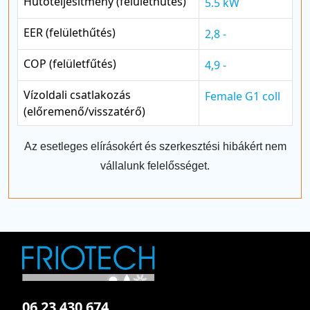
Hűtőteljesítmény (felülethűtés)
5.5 kW
EER (felülethűtés)
2,8 -
COP (felületfűtés)
4,9 -
Vízoldali csatlakozás
Female G1 coll
(előremenő/visszatérő)
Az esetleges elírásokért és szerkesztési hibákért nem
vállalunk felelősséget.
06 23 430 674