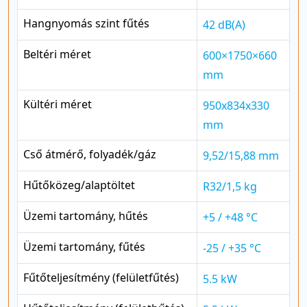
Hangnyomás szint fűtés
42 dB(A)
Beltéri méret
600×1750×660
mm
Kültéri méret
950x834x330
mm
Cső átmérő, folyadék/gáz
9,52/15,88 mm
Hűtőközeg/alaptöltet
R32/1,5 kg
Üzemi tartomány, hűtés
+5 / +48 °C
Üzemi tartomány, fűtés
-25 / +35 °C
Fűtőteljesítmény (felületfűtés)
5.5 kW