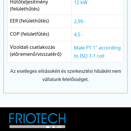
Hűtőteljesítmény
12 kW
(felülethűtés)
EER (felülethűtés)
2,99 -
COP (felületfűtés)
4,5 -
Vízoldali csatlakozás
Male PT 1" according
(előremenő/visszatérő)
to ISO 7-1 coll
Az esetleges elírásokért és szerkesztési hibákért nem
vállalunk felelősséget.