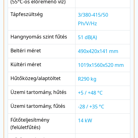
(55°C-os előremenő víz)
Tápfeszültség
3/380-415/50
Ph/V/Hz
Hangnyomás szint fűtés
51 dB(A)
Beltéri méret
490x420x141 mm
Kültéri méret
1019x1560x520 mm
Hűtőközeg/alaptöltet
R290 kg
Üzemi tartomány, hűtés
+5 / +48 °C
Üzemi tartomány, fűtés
-28 / +35 °C
Fűtőteljesítmény
14 kW
(felületfűtés)