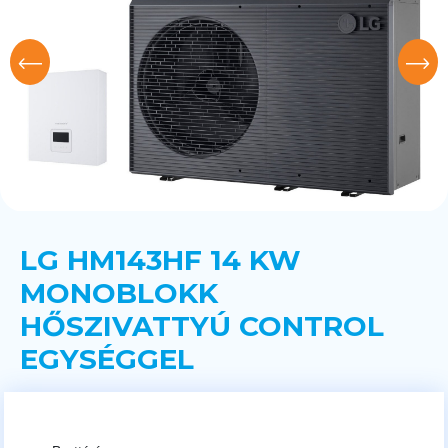
LG HM143HF 14 KW
MONOBLOKK
HŐSZIVATTYÚ CONTROL
EGYSÉGGEL