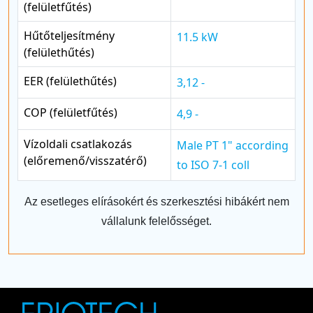
(felületfűtés)
Hűtőteljesítmény
11.5 kW
(felülethűtés)
EER (felülethűtés)
3,12 -
COP (felületfűtés)
4,9 -
Vízoldali csatlakozás
Male PT 1" according
(előremenő/visszatérő)
to ISO 7-1 coll
Az esetleges elírásokért és szerkesztési hibákért nem
vállalunk felelősséget.