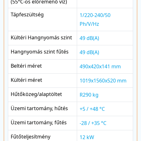
(55°C-os előremenő víz)
Tápfeszültség
1/220-240/50
Ph/V/Hz
Kültéri Hangnyomás szint
49 dB(A)
Hangnyomás szint fűtés
49 dB(A)
Beltéri méret
490x420x141 mm
Kültéri méret
1019x1560x520 mm
Hűtőközeg/alaptöltet
R290 kg
Üzemi tartomány, hűtés
+5 / +48 °C
Üzemi tartomány, fűtés
-28 / +35 °C
Fűtőteljesítmény
12 kW