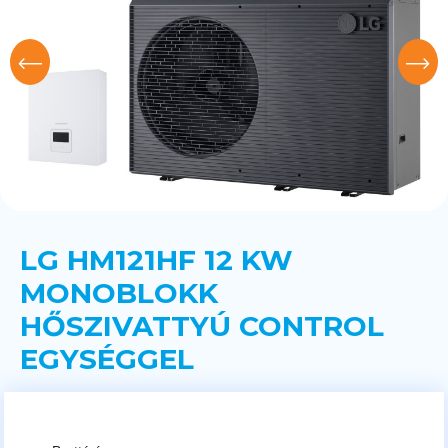
LG HM121HF 12 KW
MONOBLOKK
HŐSZIVATTYÚ CONTROL
EGYSÉGGEL