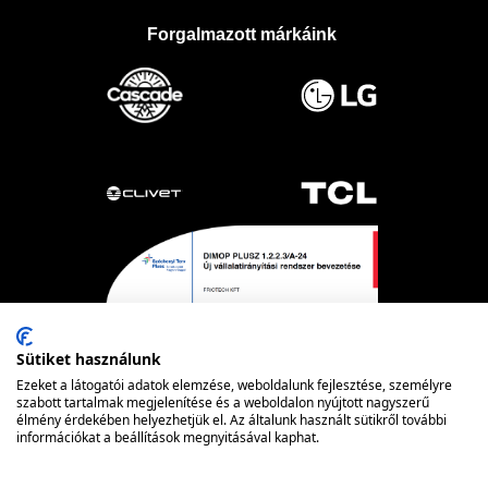
Forgalmazott márkáink
Sütiket használunk
Ezeket a látogatói adatok elemzése, weboldalunk fejlesztése, személyre
szabott tartalmak megjelenítése és a weboldalon nyújtott nagyszerű
élmény érdekében helyezhetjük el. Az általunk használt sütikről további
információkat a beállítások megnyitásával kaphat.
Powered by nopCommerce
© FRIOTECH