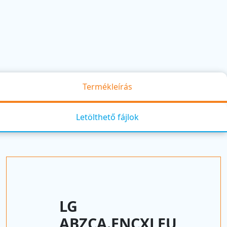
Termékleírás
Letölthető fájlok
LG
ABZCA.ENCXLEU