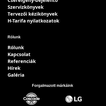
Csereigény-bejelentő
Szervizkönyvek
Tervezői kézikönyvek
H-Tarifa nyilatkozatok
Rólunk
Rólunk
Kapcsolat
Referenciák
Hírek
Galéria
Forgalmazott márkáink