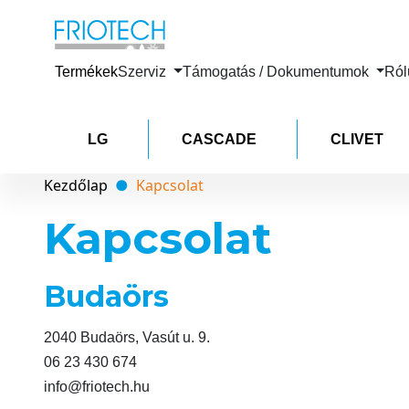
Termékek
Szerviz
Támogatás / Dokumentumok
Ró
LG
CASCADE
CLIVET
Kezdőlap
Kapcsolat
Kapcsolat
Budaörs
2040 Budaörs, Vasút u. 9.
06 23 430 674
info@friotech.hu