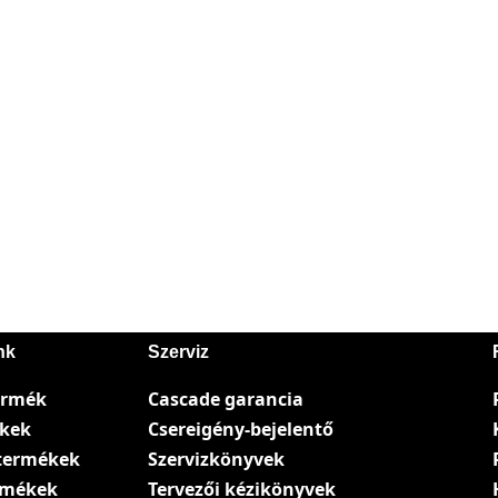
nk
Szerviz
ermék
Cascade garancia
ékek
Csereigény-bejelentő
termékek
Szervizkönyvek
ermékek
Tervezői kézikönyvek