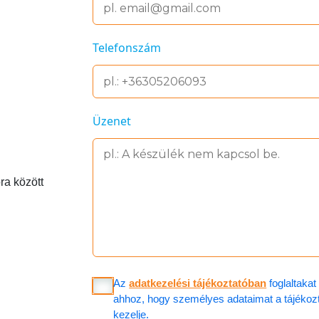
Telefonszám
Üzenet
ra között
Az
adatkezelési tájékoztatóban
foglaltaka
ahhoz, hogy személyes adataimat a tájékoztat
kezelje.