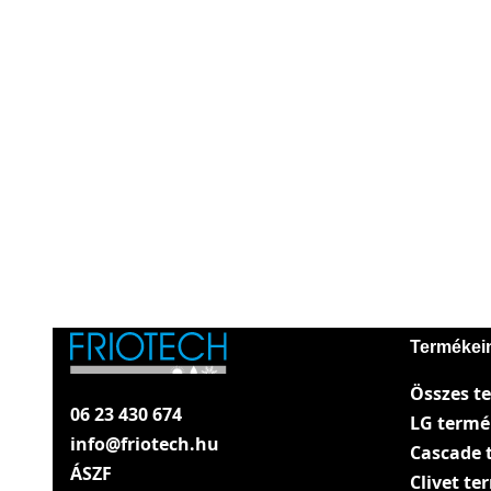
Termékei
Összes t
06 23 430 674
LG term
info@friotech.hu
Cascade 
ÁSZF
Clivet t