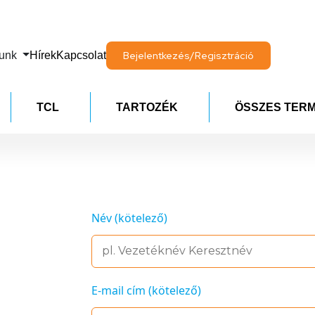
lunk
Hírek
Kapcsolat
Bejelentkezés/Regisztráció
TCL
TARTOZÉK
ÖSSZES TER
Név (kötelező)
E-mail cím (kötelező)