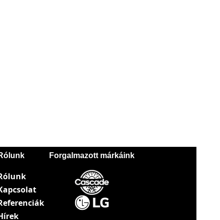
Rólunk
Forgalmazott márkáink
Rólunk
Kapcsolat
Referenciák
Hírek