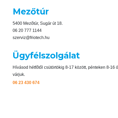
Mezőtúr
5400 Mezőtúr, Sugár út 18.
06 20 777 1144
szerviz@friotech.hu
Ügyfélszolgálat
Hívásod hétfőtől csütörtökig 8-17 között, pénteken 8-16 ó
várjuk.
06 23 430 674