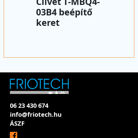
Clivet T-MBQ4-
03B4 beépítő
keret
06 23 430 674
info@friotech.hu
ÁSZF