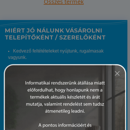
Összes termék
MIÉRT JÓ NÁLUNK VÁSÁROLNI
TELEPÍTŐKÉNT / SZERELŐKÉNT
Kedvező feltétételeket nyújtunk, rugalmasak
vagyunk.
Regisztrált telepítő / szerelő Partnereinknek kedvező
árat és csak nekik szóló akciókat biztosítunk.
Hatalmas árukészletünkből szinte garantált, hogy a
keresett terméket 24 órán belül eljuttatjuk Hozzád.