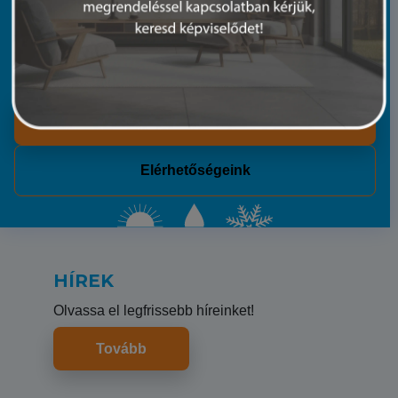
20 évnyi tapasztalatunkkal és műszaki hátterünkkel
segítünk. Mindegy, hogy egy split klímáról vagy egy
teljes telephely klímatechnikájáról van szó.
Rólunk
Elérhetőségeink
HÍREK
Olvassa el legfrissebb híreinket!
Tovább