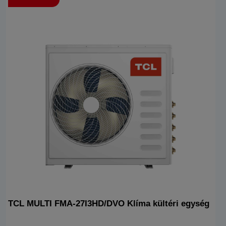
TCL MULTI FMA-27I3HD/DVO Klíma kültéri egység