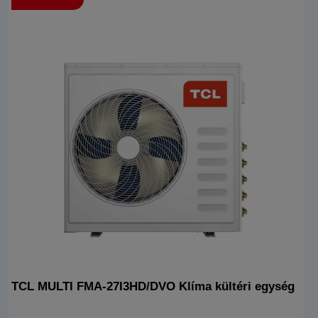
TCL MULTI FMA-27I3HD/DVO Klíma kültéri egység