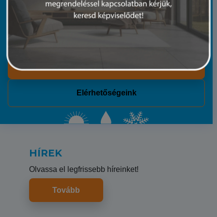
20 évnyi tapasztalatunkkal és műszaki hátterünkkel
segítünk. Mindegy, hogy egy split klímáról vagy egy
teljes telephely klímatechnikájáról van szó.
Rólunk
Elérhetőségeink
HÍREK
Olvassa el legfrissebb híreinket!
Tovább