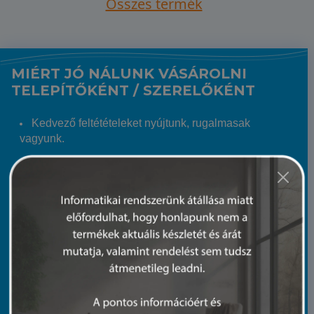
Összes termék
MIÉRT JÓ NÁLUNK VÁSÁROLNI
TELEPÍTŐKÉNT / SZERELŐKÉNT
Kedvező feltétételeket nyújtunk, rugalmasak
vagyunk.
Regisztrált telepítő / szerelő Partnereinknek kedvező
árat és csak nekik szóló akciókat biztosítunk.
Hatalmas árukészletünkből szinte garantált, hogy a
keresett terméket 24 órán belül eljuttatjuk Hozzád.